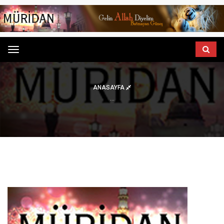
Menu
ANASAYFA
...