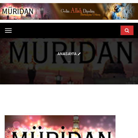
Menu
ANASAYFA
...