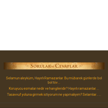
Selamun aleyküm, Hayırlı Ramazanlar. Bu mübarek günlerde bol
bol töv ...
Koruyucu esmalar nedir ve hangileridir? Hayırlı ramazanlar. ...
Tasavvuf yoluna girmek istiyorum ne yapmalıyım? Selamlar... ...