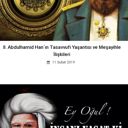
II. Abdulhamid Han´ın Tasavvufi Yaşantısı ve Meşayihle
İlişkileri
11 Subat 2019