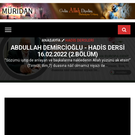
Menu
ANASAYFA
HADIS DERSLERI
ABDULLAH DEMIRCIOĞLU - HADIS DERSI
16.02.2022 (2.BÖLÜM)
“Sözümü işitip de anlayan ve başkalarına nakledenin Allah yüzünü ak etsin!”
(Tirmizi, İlim,7) duasına nâil olmamız niyazı ile...