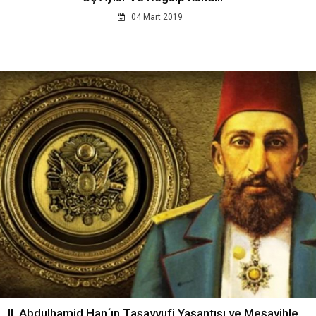
04 Mart 2019
II. Abdulhamid Han´ın Tasavvufi Yaşantısı ve Meşayihle