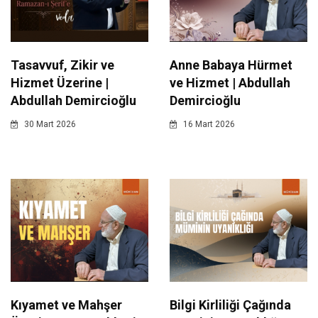
Tasavvuf, Zikir ve
Anne Babaya Hürmet
Hizmet Üzerine |
ve Hizmet | Abdullah
Abdullah Demircioğlu
Demircioğlu
30 Mart 2026
16 Mart 2026
Kıyamet ve Mahşer
Bilgi Kirliliği Çağında