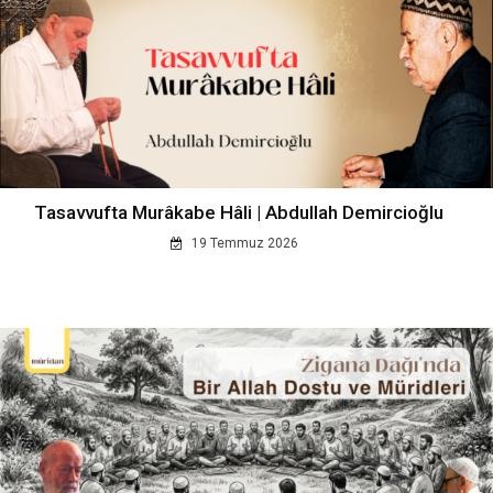
Tasavvufta Murâkabe Hâli | Abdullah Demircioğlu
19 Temmuz 2026