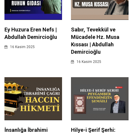
Ey Huzura Eren Nefs |
Sabır, Tevekkül ve
Abdullah Demircioğlu
Mücadele Hz. Musa
Kıssası | Abdullah
16 Kasim 2025
Demircioğlu
16 Kasim 2025
İnsanlığa İbrahimi
Hilye-i Şerif Şerhi: