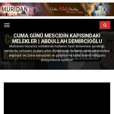
Menu
ANASAYFA
GÖNÜL SOHBETLERI
CUMA GÜNÜ MESCIDIN KAPISINDAKI
MELEKLER | ABDULLAH DEMİRCİOĞLU
Muhterem Hocamız sohbetinde hutbenin nasıl dinlenmesi gerektiği,
nerelerde cemaatin dualara amin diyebileceği, hutbenin adabı gibi konulara
değiniyor ve Cuma namazının ve gününün ne kadar önemli olduğunu
dinleyicilerine açıklıyor.