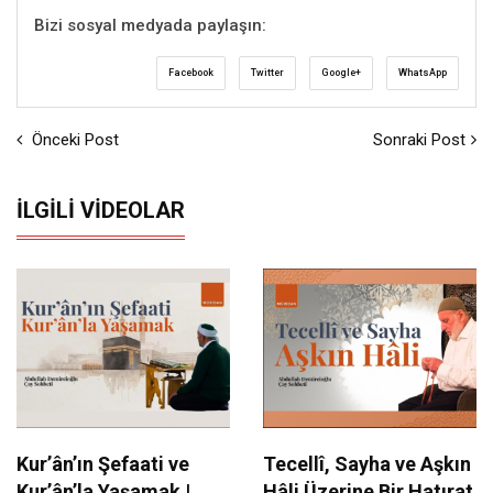
Bizi sosyal medyada paylaşın:
Facebook
Twitter
Google+
WhatsApp
Önceki Post
Sonraki Post
İLGILI VIDEOLAR
Kur’ân’ın Şefaati ve
Tecellî, Sayha ve Aşkın
Kur’ân’la Yaşamak |
Hâli Üzerine Bir Hatırat