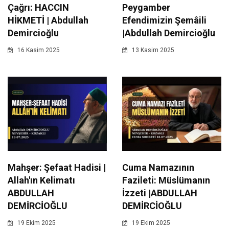
Çağrı: HACCIN
Peygamber
HİKMETİ | Abdullah
Efendimizin Şemâili
Demircioğlu
|Abdullah Demircioğlu
16 Kasim 2025
13 Kasim 2025
Mahşer: Şefaat Hadisi |
Cuma Namazının
Allah'ın Kelimatı
Fazileti: Müslümanın
ABDULLAH
İzzeti |ABDULLAH
DEMİRCİOĞLU
DEMİRCİOĞLU
19 Ekim 2025
19 Ekim 2025