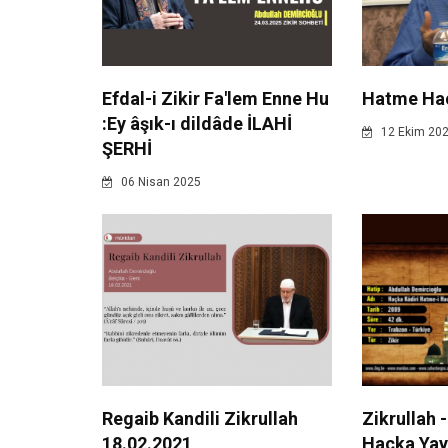
Efdal-i Zikir Fa'lem Enne Hu
Hatme Hac
:Ey âşık-ı dildâde İLAHİ
12 Ekim 20
ŞERHİ
06 Nisan 2025
Regaib Kandili Zikrullah
Zikrullah 
18.02.2021
Haçka Yay