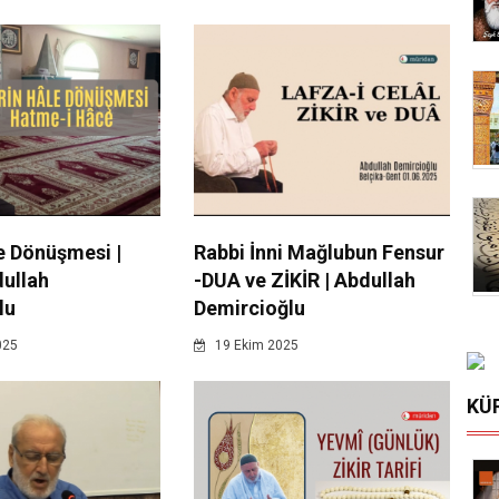
e Dönüşmesi |
Rabbi İnni Mağlubun Fensur
dullah
-DUA ve ZİKİR | Abdullah
lu
Demircioğlu
025
19 Ekim 2025
KÜ