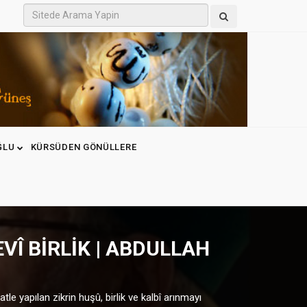
ĞLU
KÜRSÜDEN GÖNÜLLERE
VÎ BIRLIK | ABDULLAH
le yapılan zikrin huşû, birlik ve kalbî arınmayı