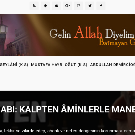
GEYLÂNÎ (K.S)
MUSTAFA HAYRI ÖĞÜT (K.S)
ABDULLAH DEMIRCIO
DABI: KALPTEN ÂMINLERLE MANE
sı, tekbir ve zikirde edep, ahenk ve nefes dengesinin korunması, cemaat