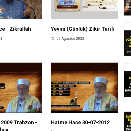
e - Zikrullah
Yevmî (Günlük) Zikir Tarifi
23
06 Agustos 2022
- 2009 Trabzon -
Hatme Hace 30-07-2012
lası