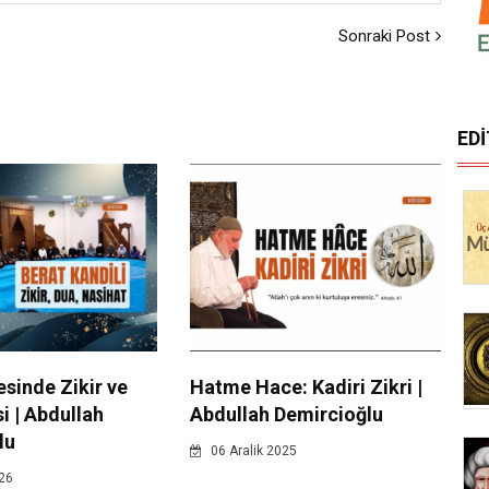
Sonraki Post
ED
sinde Zikir ve
Hatme Hace: Kadiri Zikri |
i | Abdullah
Abdullah Demircioğlu
lu
06 Aralik 2025
26