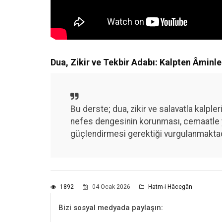
Dua, Zikir ve Tekbir Adabı: Kalpten Âminle
Bu derste; dua, zikir ve salavatla kalple
nefes dengesinin korunması, cemaatle yap
güçlendirmesi gerektiği vurgulanmaktad
1892
04 Ocak 2026
Hatm-i Hâcegân
Bizi sosyal medyada paylaşın: