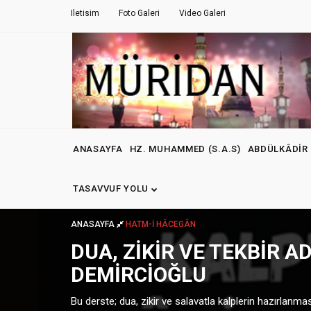
Iletisim
Foto Galeri
Video Galeri
ANASAYFA
HZ. MUHAMMED (S.A.S)
ABDÜLKÂDIR 
TASAVVUF YOLU
ANASAYFA
HATM-I HÂCEGÂN
DUA, ZIKIR VE TEKBIR A
DEMIRCIOĞLU
Bu derste; dua, zikir ve salavatla kalplerin hazırlanma