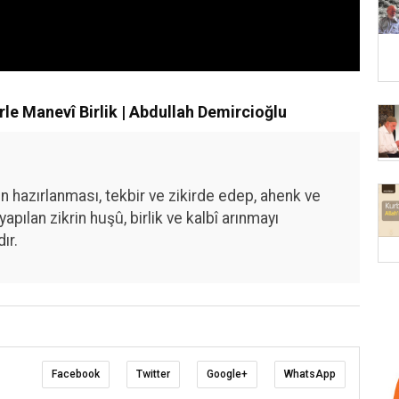
rle Manevî Birlik | Abdullah Demircioğlu
rin hazırlanması, tekbir ve zikirde edep, ahenk ve
ılan zikrin huşû, birlik ve kalbî arınmayı
ır.
Facebook
Twitter
Google+
WhatsApp