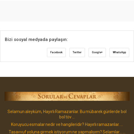
Bizi sosyal medyada paylaşın:
Facebook
Twitter
Google+
WhatsApp
Selamun aleyküm, Hayırlı Ramazanlar. Bu mübarek günlerde bol
bol töv ...
Koruyucu esmalar nedir ve hangileridir? Hayırlı ramazanlar. ...
Tasavvuf yoluna girmek istiyorum ne yapmalıyım? Selamlar... ...