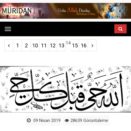
Menu
14
1
2
10
11
12
13
15
16
09 Nisan 2019
28639 Görüntüleme