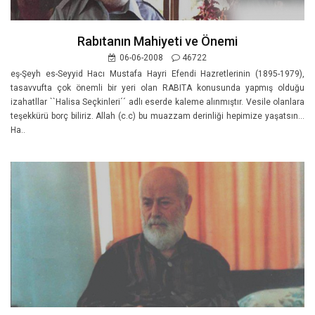
Rabıtanın Mahiyeti ve Önemi
06-06-2008
46722
eş-Şeyh es-Seyyid Hacı Mustafa Hayri Efendi Hazretlerinin (1895-1979),
tasavvufta çok önemli bir yeri olan RABITA konusunda yapmış olduğu
izahatllar ``Halisa Seçkinleri´´ adlı eserde kaleme alınmıştır. Vesile olanlara
teşekkürü borç biliriz. Allah (c.c) bu muazzam derinliği hepimize yaşatsın...
Ha..