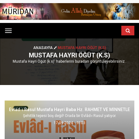
Menu
ANASAYFA
MUSTAFA HAYRI ÖĞÜT (K.S)
MUSTAFA HAYRI ÖĞÜT (K.S)
Mustafa Hayri Öğüt (k.s)' haberlerini buradan görüntüleyebilirsiniz..
Evlad-ı Rasul Mustafa Hayri Baba Hz. RAHMET VE MİNNETLE
Şehitlik tepesi boş değil! Orada bir Evlâd-ı Rasul yatıyor.
17-09-2024
9103