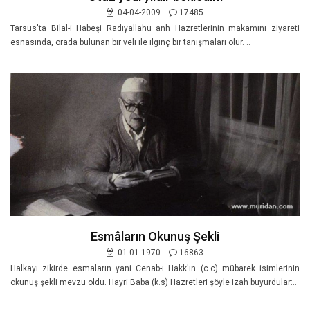
04-04-2009
17485
Tarsus'ta Bilal-i Habeşi Radıyallahu anh Hazretlerinin makamını ziyareti
esnasında, orada bulunan bir veli ile ilginç bir tanışmaları olur. ..
Esmâların Okunuş Şekli
01-01-1970
16863
Halkayı zikirde esmaların yani Cenab-ı Hakk'ın (c.c) mübarek isimlerinin
okunuş şekli mevzu oldu. Hayri Baba (k.s) Hazretleri şöyle izah buyurdular:..