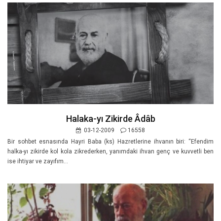
Halaka-yı Zikirde Âdâb
03-12-2009
16558
Bir sohbet esnasında Hayri Baba (ks) Hazretlerine ihvanın biri: “Efendim
halka-yı zikirde kol kola zikrederken, yanımdaki ihvan genç ve kuvvetli ben
ise ihtiyar ve zayıfım...