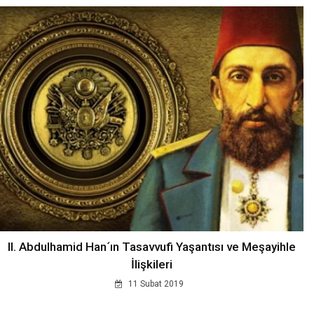
II. Abdulhamid Han´ın Tasavvufi Yaşantısı ve Meşayihle
İlişkileri
11 Subat 2019