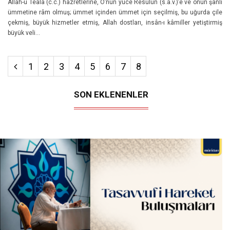
Allah-ü Teala (c.c.) hazretlerine, O’nun yüce Resulün (s.a.v.)’e ve onun şanlı
ümmetine râm olmuş; ümmet içinden ümmet için seçilmiş, bu uğurda çile
çekmiş, büyük hizmetler etmiş, Allah dostları, insân-ı kâmiller yetiştirmiş
büyük veli...
1
2
3
4
5
6
7
8
SON EKLENENLER