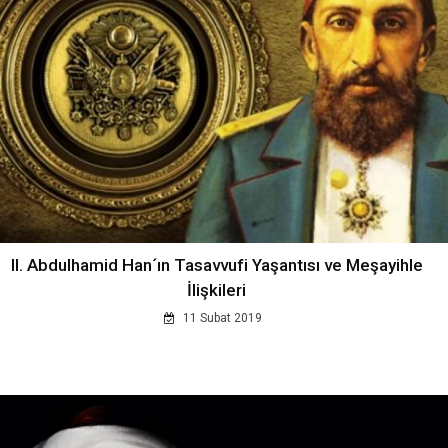
II. Abdulhamid Han´ın Tasavvufi Yaşantısı ve Meşayihle
İlişkileri
11 Subat 2019