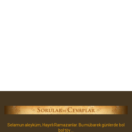
Selamun aleyküm, Hayırlı Ramazanlar. Bu mübarek günlerde bol
bol töv ...