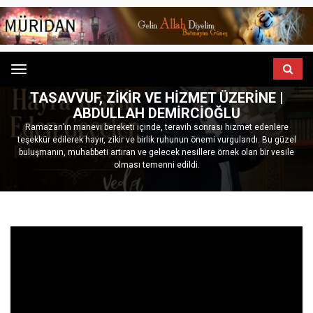
Menu
ANASAYFA
GÖNÜL SOHBETLERI
TASAVVUF, ZIKIR VE HIZMET ÜZERINE |
ABDULLAH DEMIRCIOĞLU
Ramazan’ın manevi bereketi içinde, teravih sonrası hizmet edenlere
teşekkür edilerek hayır, zikir ve birlik ruhunun önemi vurgulandı. Bu güzel
buluşmanın, muhabbeti artıran ve gelecek nesillere örnek olan bir vesile
olması temenni edildi.