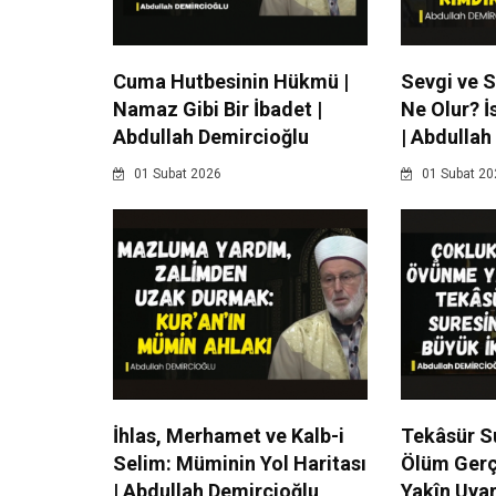
Cuma Hutbesinin Hükmü |
Sevgi ve 
Namaz Gibi Bir İbadet |
Ne Olur? İ
Abdullah Demircioğlu
| Abdullah
01 Subat 2026
01 Subat 20
İhlas, Merhamet ve Kalb-i
Tekâsür Su
Selim: Müminin Yol Haritası
Ölüm Gerçe
| Abdullah Demircioğlu
Yakîn Uyar