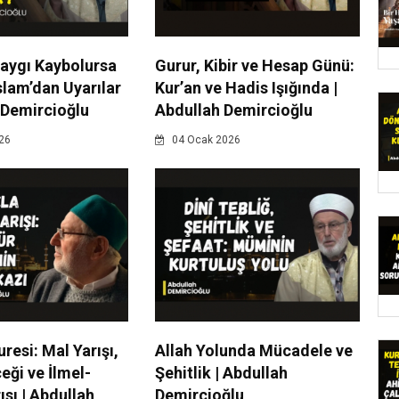
Saygı Kaybolursa
Gurur, Kibir ve Hesap Günü:
slam’dan Uyarılar
Kur’an ve Hadis Işığında |
 Demircioğlu
Abdullah Demircioğlu
26
04 Ocak 2026
resi: Mal Yarışı,
Allah Yolunda Mücadele ve
ği ve İlmel-
Şehitlik | Abdullah
ısı | Abdullah
Demircioğlu