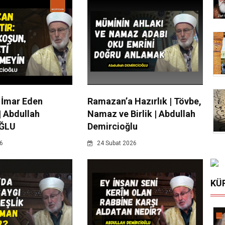
 İmar Eden
Ramazan’a Hazırlık | Tövbe,
| Abdullah
Namaz ve Birlik | Abdullah
ĞLU
Demircioğlu
6
24 Subat 2026
KÜ