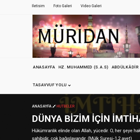
Iletisim
Foto Galeri
Video Galeri
ANASAYFA
HZ. MUHAMMED (S.A.S)
ABDÜLKÂDIR 
TASAVVUF YOLU
ANASAYFA
HUTBELER
DÜNYA BIZIM İÇIN İMTI
Hükümranlık elinde olan Allah, yücedir. O, her şeye ha
sahibidir, çok bağışlayandır. (Mülk Suresi-1,2.ayet)