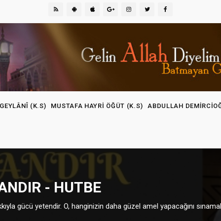
GEYLÂNÎ (K.S)
MUSTAFA HAYRI ÖĞÜT (K.S)
ABDULLAH DEMIRCIO
HANDIR - HUTBE
kkıyla gücü yetendir. O, hanginizin daha güzel amel yapacağını sınama