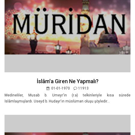
İslâm'a Giren Ne Yapmalı?
01-01-1970
11913
Medineliler, Musab b. Umeyr'in (r.a) telkinleriyle kısa sürede
İslâmlaşmışlardı. Useyd b. Hudayr'ın müslüman oluşu şöyledir...