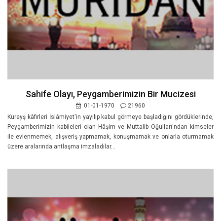
Sahife Olayı, Peygamberimizin Bir Mucizesi
01-01-1970
21960
Kureyş kâfirleri İslâmiyet'in yayılıp kabul görmeye başladığını gördüklerin­de,
Peygamberimizin kabileleri olan Hâşim ve Muttalib Oğulları'ndan kim­seler
ile evlenmemek, alışveriş yapmamak, konuşmamak ve onlarla oturmamak
üzere aralarında antlaşma imzaladılar...