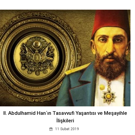
II. Abdulhamid Han´ın Tasavvufi Yaşantısı ve Meşayihle
İlişkileri
11 Subat 2019