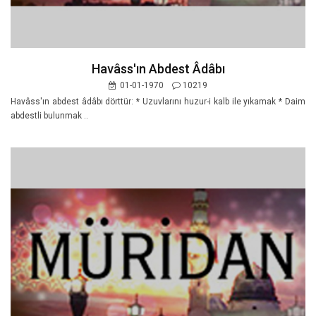
Havâss'ın Abdest Âdâbı
01-01-1970
10219
Havâss'ın abdest âdâbı dörttür: * Uzuvlarını huzur-i kalb ile yıkamak * Daim
abdestli bulunmak ..