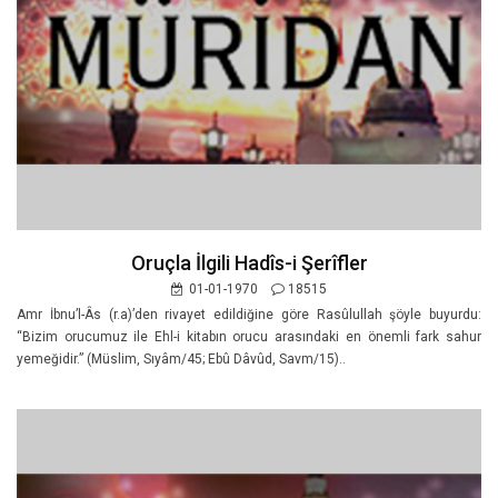
Oruçla İlgili Hadîs-i Şerîfler
01-01-1970
18515
Amr İbnu’l-Âs (r.a)’den rivayet edildiğine göre Rasûlullah şöyle buyurdu:
“Bizim orucumuz ile Ehl-i kitabın orucu arasındaki en önemli fark sahur
yemeğidir.” (Müslim, Sıyâm/45; Ebû Dâvûd, Savm/15)..