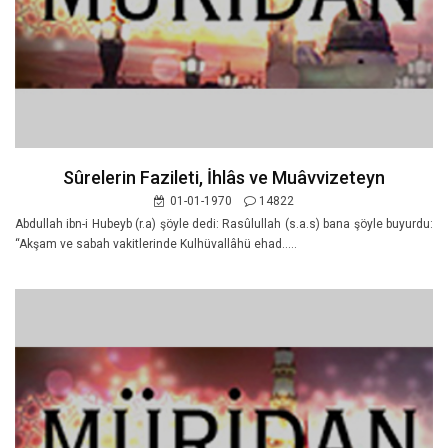
Sûrelerin Fazileti, İhlâs ve Muâvvizeteyn
01-01-1970
14822
Abdullah ibn-i Hubeyb (r.a) şöyle dedi: Rasûlullah (s.a.s) bana şöyle buyurdu:
“Akşam ve sabah vakitlerinde Kulhüvallâhü ehad.....