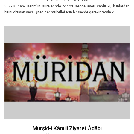
364- Kur'an-ı Kerim'in surelerinde ondört secde ayeti vardır ki, bunlardan
birini okuyan veya işiten her mükellef için bir secde gerekir. Şöyle ki:..
Mürşid-i Kâmili Ziyaret Âdâbı