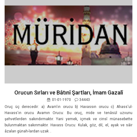
Orucun Sırları ve Bâtınî Şartları, İmam Gazalî
01-01-1970
34443
Oruç üç derecedir: a) Avam'ın orucu b) Havassın orucu c) Ahass'ul-
Havass'ın orucu Avamın Orucu: Bu oruç, mide ve tenâsül uzvunu
şehvetlerden sakındırmaktır. Yani yemek, içmek ve cinsî münasebette
bulunmaktan sakınmaktır. Havass Orucu: Kulak, göz, dil, el, ayak ve sâir
âzaları günah-lardan uzak ..