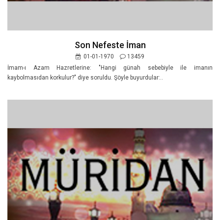
Son Nefeste İman
01-01-1970
13459
İmam-ı Azam Hazretlerine: "Hangi günah sebebiyle ile imanın
kaybolmasıdan korkulur?" diye soruldu. Şöyle buyurdular:..