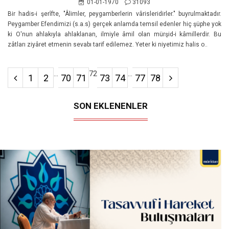
01-01-1970
31093
Bir hadis-i şerîfte, "Âlimler, peygamberlerin vârisleridirler." buyrulmaktadır.
Peygamber Efendimizi (s.a.s) gerçek anlamda temsil edenler hiç şüphe yok
ki O'nun ahlakıyla ahlaklanan, ilmiyle âmil olan mürşid-i kâmillerdir. Bu
zâtları ziyâret etmenin sevabı tarif edilemez. Yeter ki niyetimiz halis o..
...
72
...
1
2
70
71
73
74
77
78
SON EKLENENLER