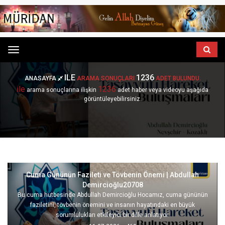
Menu
ILE
1236
ANASAYFA
ARAMA SONUÇLARI
ADET BULUNDU.
ile
1236
arama sonuçlarına ilişkin
adet haber veya videoyu aşağıda
görüntüleyebilirsiniz.
Cuma Gününün Fazileti ve Tövbenin Önemi | Abdullah
Demircioğlu20708
Bu cuma hutbesinde Abdullah Demircioğlu Hocamız, cuma gününün
faziletini, tövbenin önemini ve insanın hayatındaki en büyük
sorumlulukları etkileyici bir dille anlatıyor.