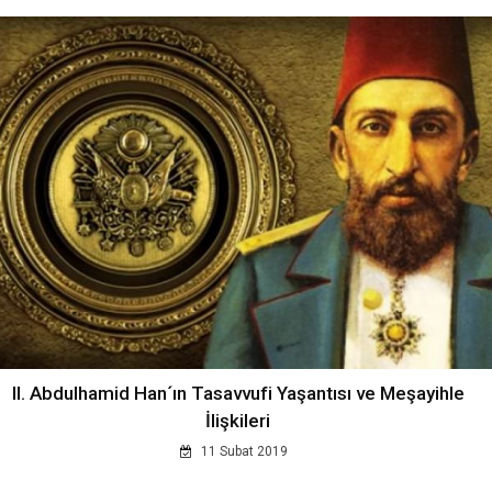
II. Abdulhamid Han´ın Tasavvufi Yaşantısı ve Meşayihle
İlişkileri
11 Subat 2019