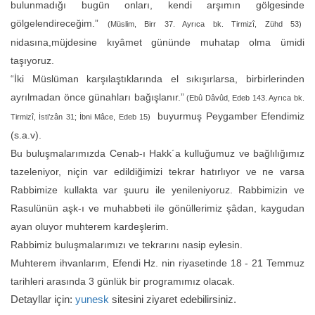
bulunmadığı bugün onları, kendi arşımın gölgesinde
gölgelendireceğim.”
(Müslim, Birr 37. Ayrıca bk. Tirmizî, Zühd 53)
nidasına,müjdesine kıyâmet gününde muhatap olma ümidi
taşıyoruz.
“İki Müslüman karşılaştıklarında el sıkışırlarsa, birbirlerinden
ayrılmadan önce günahları bağışlanır.”
(Ebû Dâvûd, Edeb 143. Ayrıca bk.
buyurmuş Peygamber Efendimiz
Tirmizî, İsti’zân 31; İbni Mâce, Edeb 15)
(s.a.v).
Bu buluşmalarımızda Cenab-ı Hakk´a kulluğumuz ve bağlılığımız
tazeleniyor, niçin var edildiğimizi tekrar hatırlıyor ve ne varsa
Rabbimize kullakta var şuuru ile yenileniyoruz. Rabbimizin ve
Rasulünün aşk-ı ve muhabbeti ile gönüllerimiz şâdan, kaygudan
ayan oluyor muhterem kardeşlerim.
Rabbimiz buluşmalarımızı ve tekrarını nasip eylesin.
Muhterem ihvanlarım, Efendi Hz. nin riyasetinde 18 - 21 Temmuz
tarihleri arasında 3 günlük bir programımız olacak.
Detayllar için:
yunesk
sitesini ziyaret edebilirsiniz.