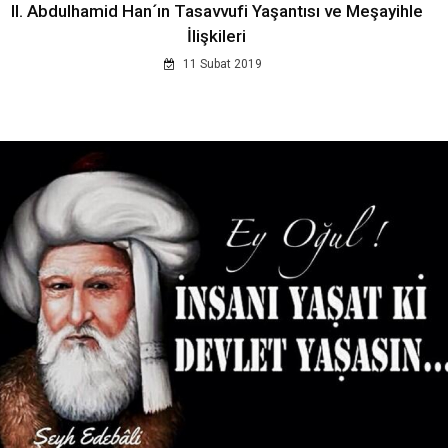
II. Abdulhamid Han´ın Tasavvufi Yaşantısı ve Meşayihle
İlişkileri
11 Subat 2019