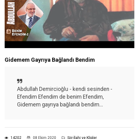
Gidemem Gayrıya Bağlandı Bendim
Unmute
Settings
Abdullah Demircioğlu - kendi sesinden -
Efendim Efendim de benim Efendim,
Gidemem gayrıya bağlandı bendim...
14202
08 Ekim 2020
Şiir-İlahi ve Klipler