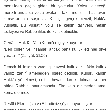
menzilden geçip giden bir yolcudur. Yolcu, gideceği
menzili unutursa yolda oyalanır; lakin menzilini hatırlayan
kimse adımını şaşırmaz. Kul için gerçek menzil, Hakk’a
vuslattır. Bu vuslatın yolu ise kalbin tasfiyesi, nefsin
tezkiyesi ve Rabbe ihlâs ile kulluk etmektir.
Cenâb-ı Hak Kur’ân-ı Kerîm’de şöyle buyurur:
“Ben cinleri ve insanları ancak bana kulluk etsinler diye
yarattım.” (Zâriyât, 51/56)
Demek ki insanın yaratılış gayesi kulluktur. Lâkin kulluk
yalnız zahirî amellerden ibaret değildir. Kulluk, kalbin
Hakk’a yönelmesi, nefsin hevasından kurtulması ve her
hâlde Rabbini hatırlamasıdır. Zira kalp dirilmeden amel
kemâle ermez.
Resûl-i Ekrem (s.a.v.) Efendimiz şöyle buyurmuştur: