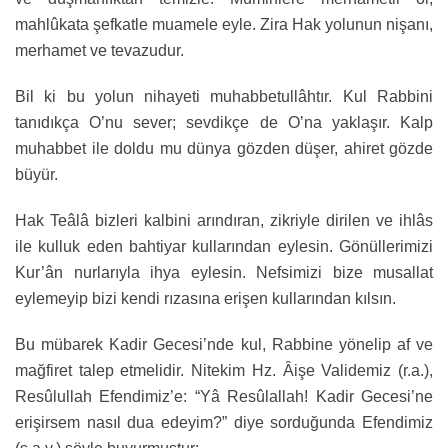
mahlûkata şefkatle muamele eyle. Zira Hak yolunun nişanı,
merhamet ve tevazudur.
Bil ki bu yolun nihayeti muhabbetullâhtır. Kul Rabbini
tanıdıkça O’nu sever; sevdikçe de O’na yaklaşır. Kalp
muhabbet ile doldu mu dünya gözden düşer, ahiret gözde
büyür.
Hak Teâlâ bizleri kalbini arındıran, zikriyle dirilen ve ihlâs
ile kulluk eden bahtiyar kullarından eylesin. Gönüllerimizi
Kur’ân nurlarıyla ihya eylesin. Nefsimizi bize musallat
eylemeyip bizi kendi rızasına erişen kullarından kılsın.
Bu mübarek Kadir Gecesi’nde kul, Rabbine yönelip af ve
mağfiret talep etmelidir. Nitekim Hz. Âişe Validemiz (r.a.),
Resûlullah Efendimiz’e: “Yâ Resûlallah! Kadir Gecesi’ne
erişirsem nasıl dua edeyim?” diye sorduğunda Efendimiz