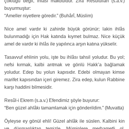
çokluğu değil, ihlâsı makbuldür. Zira Resûlullah (s.a.v.)
buyurmuştur:
“Ameller niyetlere göredir.” (Buhârî, Müslim)
Nice amel vardır ki zahirde büyük görünür; lakin ihlâs
bulunmadığı için Hak katında kıymet bulmaz. Nice küçük
amel de vardır ki ihlâs ile yapılınca arşın katına yükselir.
Tasavvuf ehlinin yolu, işte bu ihlâsı tahsil yoludur. Bu yol;
nefsi kırmak, kalbi arıtmak ve gönlü Hakk’a bağlamak
yoludur. Edep bu yolun kapısıdır. Edebi olmayan kimse
marifet kapısından içeri giremez. Zira edep, kulun Rabbine
karşı haddini bilmesidir.
Resûl-i Ekrem (s.a.v.) Efendimiz şöyle buyurur:
“Ben güzel ahlâkı tamamlamak için gönderildim.” (Muvatta)
Öyleyse ey gönül ehli! Güzel ahlâk ile süslen. Kalbini kin
ve düşmanlıktan temizle. Müminlere merhametli ol,