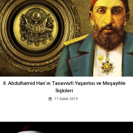
II. Abdulhamid Han´ın Tasavvufi Yaşantısı ve Meşayihle
İlişkileri
11 Subat 2019