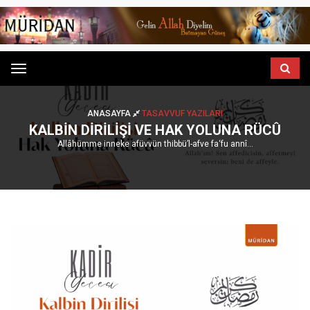
Menu
ANASAYFA
TASAVVUF YAZILARI
KALBIN DIRILIŞI VE HAK YOLUNA RÜCÛ
Allâhümme inneke afüvvün thibbü’l-afve fa‘fu annî...