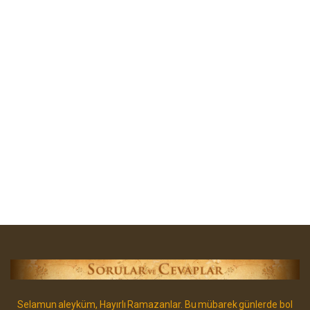
Selamun aleyküm, Hayırlı Ramazanlar. Bu mübarek günlerde bol