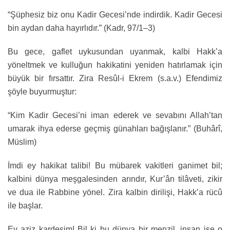
“Şüphesiz biz onu Kadir Gecesi’nde indirdik. Kadir Gecesi
bin aydan daha hayırlıdır.” (Kadr, 97/1–3)
Bu gece, gaflet uykusundan uyanmak, kalbi Hakk’a
yöneltmek ve kulluğun hakikatini yeniden hatırlamak için
büyük bir fırsattır. Zira Resûl-i Ekrem (s.a.v.) Efendimiz
şöyle buyurmuştur:
“Kim Kadir Gecesi’ni iman ederek ve sevabını Allah’tan
umarak ihya ederse geçmiş günahları bağışlanır.” (Buhârî,
Müslim)
İmdi ey hakikat talibi! Bu mübarek vakitleri ganimet bil;
kalbini dünya meşgalesinden arındır, Kur’ân tilâveti, zikir
ve dua ile Rabbine yönel. Zira kalbin dirilişi, Hakk’a rücû
ile başlar.
Ey aziz kardeşim! Bil ki bu dünya bir menzil, insan ise o