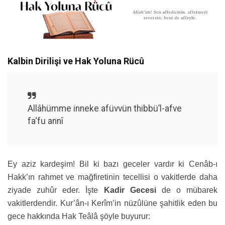
Kalbin Dirilişi ve Hak Yoluna Rücû
Allâhümme inneke afüvvün thibbü’l-afve
fa‘fu annî
Ey aziz kardeşim! Bil ki bazı geceler vardır ki Cenâb-ı
Hakk’ın rahmet ve mağfiretinin tecellisi o vakitlerde daha
ziyade zuhûr eder. İşte
Kadir Gecesi
de o mübarek
vakitlerdendir. Kur’ân-ı Kerîm’in nüzûlüne şahitlik eden bu
gece hakkında Hak Teâlâ şöyle buyurur: