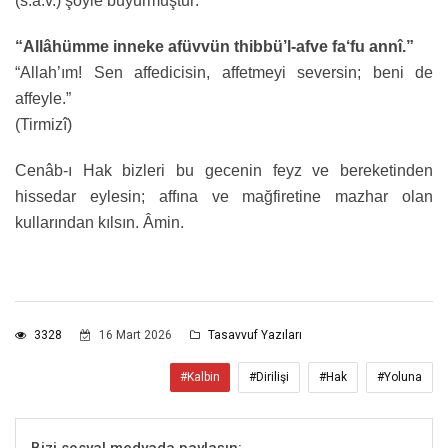
(s.a.v.) şöyle buyurmuştur:
“Allâhümme inneke afüvvün thibbü’l-afve fa‘fu annî.”
“Allah’ım! Sen affedicisin, affetmeyi seversin; beni de
affeyle.”
(Tirmizî)
Cenâb-ı Hak bizleri bu gecenin feyz ve bereketinden
hissedar eylesin; affına ve mağfiretine mazhar olan
kullarından kılsın. Âmin.
3328
16 Mart 2026
Tasavvuf Yazıları
#Kalbin
#Dirilişi
#Hak
#Yoluna