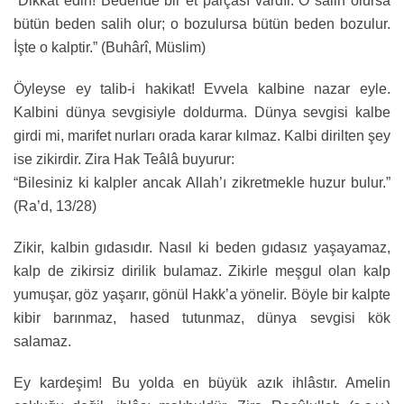
“Dikkat edin! Bedende bir et parçası vardır. O salih olursa
bütün beden salih olur; o bozulursa bütün beden bozulur.
İşte o kalptir.” (Buhârî, Müslim)
Öyleyse ey talib-i hakikat! Evvela kalbine nazar eyle.
Kalbini dünya sevgisiyle doldurma. Dünya sevgisi kalbe
girdi mi, marifet nurları orada karar kılmaz. Kalbi dirilten şey
ise zikirdir. Zira Hak Teâlâ buyurur:
“Bilesiniz ki kalpler ancak Allah’ı zikretmekle huzur bulur.”
(Ra’d, 13/28)
Zikir, kalbin gıdasıdır. Nasıl ki beden gıdasız yaşayamaz,
kalp de zikirsiz dirilik bulamaz. Zikirle meşgul olan kalp
yumuşar, göz yaşarır, gönül Hakk’a yönelir. Böyle bir kalpte
kibir barınmaz, hased tutunmaz, dünya sevgisi kök
salamaz.
Ey kardeşim! Bu yolda en büyük azık ihlâstır. Amelin