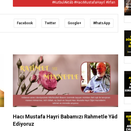
#KutbulAktâb #HacıMustafaHayrî #İrfan
Facebook
Twitter
Google+
WhatsApp
Hacı Mustafa Hayri Babamızı Rahmetle Yâd
Ediyoruz