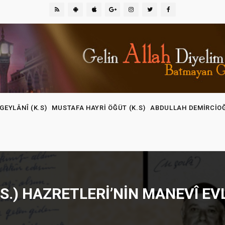
GEYLÂNÎ (K.S)
MUSTAFA HAYRI ÖĞÜT (K.S)
ABDULLAH DEMIRCIO
.S.) HAZRETLERI’NIN MANEVÎ E