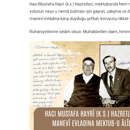
Hacı Mustafa Hayrî (k.s.) Hazretleri, mektubunda hem
yolunun neşv ü nemâ bulması için gayret, çalışma ve de
manevî evladına karşı duyduğu şefkat, koruyucu rikkat v
Ruhaniyetlerine selâm olsun. Muhabbetleri daim, himme