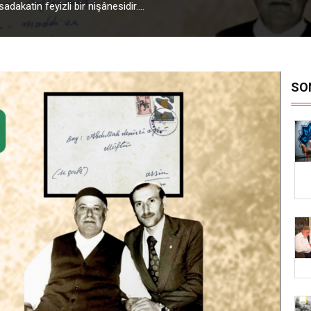
akatin feyizli bir nişânesidir....
SO