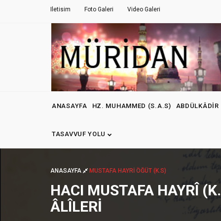
Iletisim
Foto Galeri
Video Galeri
ANASAYFA
HZ. MUHAMMED (S.A.S)
ABDÜLKÂDIR 
TASAVVUF YOLU
ANASAYFA
MUSTAFA HAYRI ÖĞÜT (K.S)
HACI MUSTAFA HAYRÎ (K
ÂLÎLERI