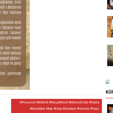
KÜ
##Tasavvuf #Mektûb #MürşidMürid #MânevîEvlâd #Rabıta
#Muhabbet #Aşk #Edep #Sadakat #Himmet #Feyiz