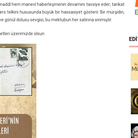
 maddî hem manevî haberleşmenin devamını tavsiye eder; tarikat
rs telkini hususunda büyük bir hassasiyet gösterir. Bir mürşidin,
e gönül dolusu sevgisi, bu mektubun her satırına sinmiştir.
tleri üzerimizde olsun.
ED