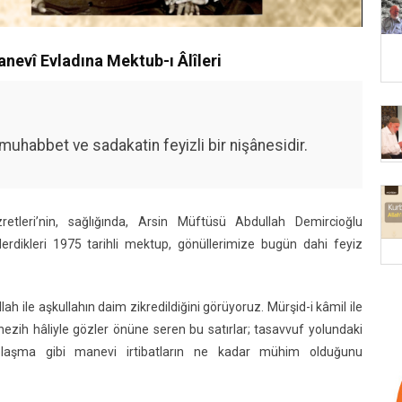
anevî Evladına Mektub-ı Âlîleri
uhabbet ve sadakatin feyizli bir nişânesidir.
etleri’nin, sağlığında, Arsin Müftüsü Abdullah Demircioğlu
erdikleri 1975 tarihli mektup, gönüllerimize bugün dahi feyiz
ile aşkullahın daim zikredildiğini görüyoruz. Mürşid-i kâmil ile
 nezih hâliyle gözler önüne seren bu satırlar; tasavvuf yolundaki
plaşma gibi manevi irtibatların ne kadar mühim olduğunu