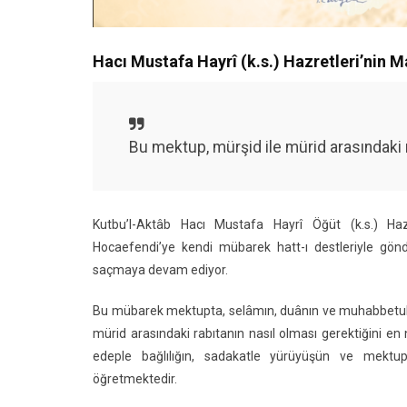
Hacı Mustafa Hayrî (k.s.) Hazretleri’nin M
Bu mektup, mürşid ile mürid arasındaki m
Kutbu’l-Aktâb Hacı Mustafa Hayrî Öğüt (k.s.) Hazr
Hocaefendi’ye kendi mübarek hatt-ı destleriyle gönd
saçmaya devam ediyor.
Bu mübarek mektupta, selâmın, duânın ve muhabbetullah 
mürid arasındaki rabıtanın nasıl olması gerektiğini en
edeple bağlılığın, sadakatle yürüyüşün ve mektu
öğretmektedir.