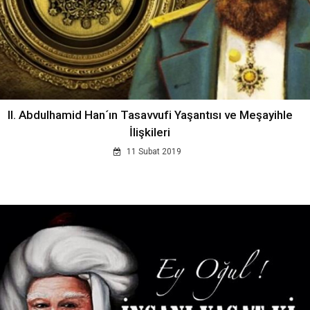
II. Abdulhamid Han´ın Tasavvufi Yaşantısı ve Meşayihle
İlişkileri
11 Subat 2019