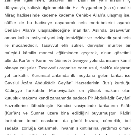
dünyasıyla, kalbiyle ilgilenmektedir. Hz. Peygamber (s.a.s) nasıl ki
Miraç hadisesinde kademe kademe Cenâb-ı Allah’a ulaşmış ise,
sûfîler de bu hadiseye dayanarak nefs mertebelerini aşarak
Cenâb-ı Allah’a ulaşılabileceğine inanırlar. Aslında tasavvufun
amacı kalbin tasfiyesi yani kalp temizliğidir ve tezkiyedir yani nefs
ile mücahededir. Tasavvuf ehli sûfîler, dervişler, müritler bir
mürşid-i kâmilin manevi eğitiminden geçerek, o’nun gözetimi
altında Kur’ân-ı Kerîm ve Sünnet-i Seniyye yolunda insan-ı kâmil
olmaya çalışırlar. Tasavvufu organize eden usul, Hakk’a ulaştıran
yol tarikattır. Kurumsal anlamda ilk meydana gelen tarikat ise
Gavs’ul Âzâm Abdulkâdir Geylânî Hazretlerinin (k.s.) kurduğu
Kâdiriyye Tarikatıdır. Maneviyattaki en yüksek makam olan
kutupluk makamı kendi zamanında sadece Pir Abdulkâdir Geylânî
Hazretlerine lütfedilmiştir. Kendisi vasiyetinde tarikatının Kitâb
(Kur’ân) ve Sünnet üzere bina edildiğini buyurmuştur. Kâdiri
tarikatının temel esaslarını da gönül huzuru, cömertlik, bol
sadaka, zorluğa katlanmak, ihvanın sıkıntılarına yardımcı olmak