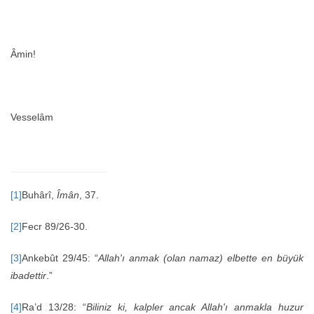
Âmin!
Vesselâm
[1]
Buhârî,
Îmân
, 37.
[2]
Fecr 89/26-30.
[3]
Ankebût 29/45: “
Allah'ı anmak (olan namaz) elbette en büyük
ibadettir
.”
[4]
Ra’d 13/28: “
Biliniz ki, kalpler ancak Allah'ı anmakla huzur