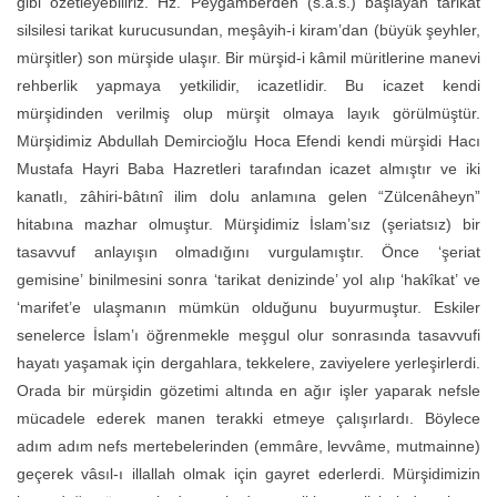
gibi özetleyebiliriz. Hz. Peygamberden (s.a.s.) başlayan tarikat
silsilesi tarikat kurucusundan, meşâyih-i kiram’dan (büyük şeyhler,
mürşitler) son mürşide ulaşır. Bir mürşid-i kâmil müritlerine manevi
rehberlik yapmaya yetkilidir, icazetlidir. Bu icazet kendi
mürşidinden verilmiş olup mürşit olmaya layık görülmüştür.
Mürşidimiz Abdullah Demircioğlu Hoca Efendi kendi mürşidi Hacı
Mustafa Hayri Baba Hazretleri tarafından icazet almıştır ve iki
kanatlı, zâhiri-bâtınî ilim dolu anlamına gelen “Zülcenâheyn”
hitabına mazhar olmuştur. Mürşidimiz İslam’sız (şeriatsız) bir
tasavvuf anlayışın olmadığını vurgulamıştır. Önce ‘şeriat
gemisine’ binilmesini sonra ‘tarikat denizinde’ yol alıp ‘hakîkat’ ve
‘marifet’e ulaşmanın mümkün olduğunu buyurmuştur. Eskiler
senelerce İslam’ı öğrenmekle meşgul olur sonrasında tasavvufi
hayatı yaşamak için dergahlara, tekkelere, zaviyelere yerleşirlerdi.
Orada bir mürşidin gözetimi altında en ağır işler yaparak nefsle
mücadele ederek manen terakki etmeye çalışırlardı. Böylece
adım adım nefs mertebelerinden (emmâre, levvâme, mutmainne)
geçerek vâsıl-ı illallah olmak için gayret ederlerdi. Mürşidimizin