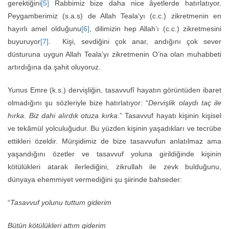
gerektiğini
[5]
Rabbimiz bize daha nice âyetlerde hatırlatıyor.
Peygamberimiz (s.a.s) de Allah Teala’yı (c.c.) zikretmenin en
hayırlı amel olduğunu
[6]
, dilimizin hep Allah’ı (c.c.) zikretmesini
buyuruyor
[7]
. Kişi, sevdiğini çok anar, andığını çok sever
düsturuna uygun Allah Teala’yı zikretmenin O’na olan muhabbeti
artırdığına da şahit oluyoruz.
Yunus Emre (k.s.) dervişliğin, tasavvufî hayatın görüntüden ibaret
olmadığını şu sözleriyle bize hatırlatıyor: “
Dervişlik olaydı taç ile
hırka. Biz dahi alırdık otuza kırka
.” Tasavvuf hayatı kişinin kişisel
ve tekâmül yolculuğudur. Bu yüzden kişinin yaşadıkları ve tecrübe
ettikleri özeldir. Mürşidimiz de bize tasavvufun anlatılmaz ama
yaşandığını özetler ve tasavvuf yoluna girildiğinde kişinin
kötülükleri atarak ilerlediğini, zikrullah ile zevk bulduğunu,
dünyaya ehemmiyet vermediğini şu şiirinde bahseder:
“
Tasavvuf yolunu tuttum giderim
Bütün kötülükleri attım giderim