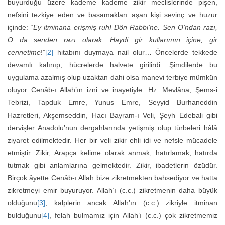
buyurduğu üzere kademe kademe zikir meclislerinde pişen,
nefsini tezkiye eden ve basamakları aşan kişi sevinç ve huzur
içinde: “
Ey itminana erişmiş ruh! Dön Rabbi’ne. Sen O’ndan razı,
O da senden razı olarak. Haydi gir kullarımın içine, gir
cennetime
!”
[2]
hitabını duymaya nail olur… Öncelerde tekkede
devamlı kalınıp, hücrelerde halvete girilirdi. Şimdilerde bu
uygulama azalmış olup uzaktan dahi olsa manevi terbiye mümkün
oluyor Cenâb-ı Allah’ın izni ve inayetiyle. Hz. Mevlâna, Şems-i
Tebrizi, Tapduk Emre, Yunus Emre, Seyyid Burhaneddin
Hazretleri, Akşemseddin, Hacı Bayram-ı Veli, Şeyh Edebali gibi
dervişler Anadolu’nun dergahlarında yetişmiş olup türbeleri hâlâ
ziyaret edilmektedir. Her bir veli zikir ehli idi ve nefsle mücadele
etmiştir. Zikir, Arapça kelime olarak anmak, hatırlamak, hatırda
tutmak gibi anlamlarına gelmektedir. Zikir, ibadetlerin özüdür.
Birçok âyette Cenâb-ı Allah bize zikretmekten bahsediyor ve hatta
zikretmeyi emir buyuruyor. Allah’ı (c.c.) zikretmenin daha büyük
olduğunu
[3]
, kalplerin ancak Allah’ın (c.c.) zikriyle itminan
bulduğunu
[4]
, felah bulmamız için Allah’ı (c.c.) çok zikretmemiz