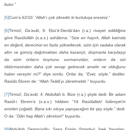
bulur
.”
[5]
Cum’a 62/10: “
Allah'ı çok zikredin ki kurtuluşa eresiniz
.”
[6]
Tirmizî,
Da’avât
, 6: Ebü’d-Derdâ’dan (r.a.) rivayet edildiğine
göre Rasûlullâh (s.a.s.) ashâbına: “
Size en hayırlı, Allah katında
en değerli, derecinizi en fazla yükseltecek, sizin için sadaka olarak
altın ve gümüş dağıtmaktan daha kazançlı, düşmanla karşılaşıp
da sizin onların boynunu vurmanızdan, onların da sizi
öldürmesinden daha çok sevap getirecek amelin ne olduğunu
haber vereyim mi?
” diye sordu. Onlar da: “
Evet, söyle
.” dediler.
Rasûlü Ekrem de: “
Allah Teâlâ’yı zikretmektir
.” buyurdu.
[7]
Tirmizî,
Da’avât
, 4: Abdullah b. Büsr (r.a.) şöyle dedi: Bir adam
Rasûl-i Ekrem’e (s.a.s.) hitâben “
Yâ Rasûlallah! İslâmiyet’in
emirleri çoğaldı. Bana sıkı sıkıya yapışacağım bir şey söyle
.” dedi.
O da: “
Dilin hep Allah’ı zikretsin!
” buyurdu.
[8]
Abdullah Demircioğlu, Sana Esirim (İstanbul: İpek Yayınları,