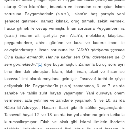
oturup O’na İslam’dan, imandan ve ihsandan sormuştur. İslam
sorusuna Peygamberimiz (s.a.s.), İslam’ın beş şartıyla yani
şehadet getirmek, namaz kılmak, oruç tutmak, zekât vermek,
hacca gitmek ile cevap vermiştir. İman sorusuna Peygamberimiz
(s.a.s.) imanın altı şartıyla yani Allah’a, meleklere, kitaplara,
peygamberlere, ahiret gününe ve kaza ve kadere iman ile
cevaplandırmıştır. İhsan sorusuna ise “
Allah’ı görüyormuşçasına
O’na kulluk etmendir. Her ne kadar sen O’nu göremesen de O
seni görmektedir
.”
[1]
diye buyurmuştur. Zamanla bu üç soru ayrı
birer ilim dalı olmuştur: İslam, fıkıh; iman, akait ve ihsan ise
tasavvuf ilmi olarak meydana gelmiştir. Tasavvuf tarihi de şöyle
gelişmiştir. Hz. Peygamber’in (s.a.s) zamanında, 6. ve 7. asırda
sahabe ve tabiin züht hayatı yaşamıştır. Yani dünyaya önem
vermeme, azla yetinme ve zahidâne yaşamak. 9. ve 10. asırda
Râbia El-Adeviyye, Hasan-ı Basrî gibi ilk sûfîler yaşamışlardır.
Tasavvufi hayat 12. ve 13. asırda ise yol anlamına gelen tarikatla
kurumsallaşmıştır. Fıkıh ve akait gibi İslami ilimlerin ibadetin
zâhiriyle ilgilenirken, tasavvuf ilmi bâtın ile yani insanın iç