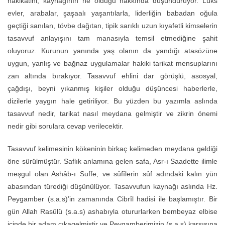
hakikatini, kaynağının ne olduğu hakkında düşündürüyor. Lüks
evler, arabalar, şaşaalı yaşantılarla, liderliğin babadan oğula
geçtiği sanılan, tövbe dağıtan, tipik sarıklı uzun kıyafetli kimselerin
tasavvuf anlayışını tam manasıyla temsil etmediğine şahit
oluyoruz. Kurunun yanında yaş olanın da yandığı atasözüne
uygun, yanlış ve bağnaz uygulamalar hakiki tarikat mensuplarını
zan altında bırakıyor. Tasavvuf ehlini dar görüşlü, asosyal,
çağdışı, beyni yıkanmış kişiler olduğu düşüncesi haberlerle,
dizilerle yaygın hale getiriliyor. Bu yüzden bu yazımla aslında
tasavvuf nedir, tarikat nasıl meydana gelmiştir ve zikrin önemi
nedir gibi sorulara cevap verilecektir.
Tasavvuf kelimesinin kökeninin birkaç kelimeden meydana geldiği
öne sürülmüştür. Saflık anlamına gelen safa, Asr-ı Saadette ilimle
meşgul olan Ashâb-ı Suffe, ve sûfîlerin sûf adındaki kalın yün
abasından türediği düşünülüyor. Tasavvufun kaynağı aslında Hz.
Peygamber (s.a.s)’in zamanında Cibrîl hadisi ile başlamıştır. Bir
gün Allah Rasûlü (s.a.s) ashabıyla otururlarken bembeyaz elbise
içinde bir adam çıkagelmiştir ve Peygamberimizin (s.a.s) karşısına