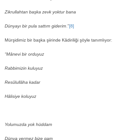
Zikrullahtan başka zevk yoktur bana
Dünyayı bir pula sattım giderim
.”
[8]
Mürşidimiz bir başka şiirinde Kâdiriliği şöyle tanımlıyor:
“Mânevi bir orduyuz
Rabbimizin kuluyuz
Resûlullâha kadar
Hâlisiye koluyuz
Yolumuzda yok hüddam
Dünya vermez bize gam