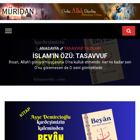
Menu
ANASAYFA
TASAVVUF YAZILARI
İSLAM'IN ÖZÜ: TASAVVUF
İhsan, Allah’ı görüyormuşçasına O’na kulluk etmendir. Her ne kadar sen
O’nu göremesen de O seni görmektedir....