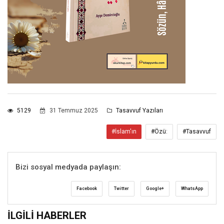
5129
31 Temmuz 2025
Tasavvuf Yazıları
#İslam'ın
#Özü:
#Tasavvuf
Bizi sosyal medyada paylaşın:
Facebook
Twitter
Google+
WhatsApp
İLGILI HABERLER