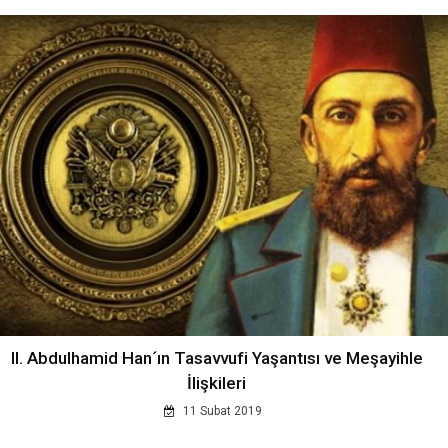
II. Abdulhamid Han´ın Tasavvufi Yaşantısı ve Meşayihle
İlişkileri
11 Subat 2019