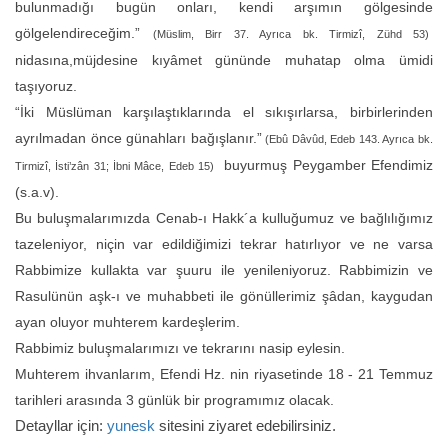
bulunmadığı bugün onları, kendi arşımın gölgesinde
gölgelendireceğim.”
(Müslim, Birr 37. Ayrıca bk. Tirmizî, Zühd 53)
nidasına,müjdesine kıyâmet gününde muhatap olma ümidi
taşıyoruz.
“İki Müslüman karşılaştıklarında el sıkışırlarsa, birbirlerinden
ayrılmadan önce günahları bağışlanır.”
(Ebû Dâvûd, Edeb 143. Ayrıca bk.
buyurmuş Peygamber Efendimiz
Tirmizî, İsti’zân 31; İbni Mâce, Edeb 15)
(s.a.v).
Bu buluşmalarımızda Cenab-ı Hakk´a kulluğumuz ve bağlılığımız
tazeleniyor, niçin var edildiğimizi tekrar hatırlıyor ve ne varsa
Rabbimize kullakta var şuuru ile yenileniyoruz. Rabbimizin ve
Rasulünün aşk-ı ve muhabbeti ile gönüllerimiz şâdan, kaygudan
ayan oluyor muhterem kardeşlerim.
Rabbimiz buluşmalarımızı ve tekrarını nasip eylesin.
Muhterem ihvanlarım, Efendi Hz. nin riyasetinde 18 - 21 Temmuz
tarihleri arasında 3 günlük bir programımız olacak.
Detayllar için:
yunesk
sitesini ziyaret edebilirsiniz.