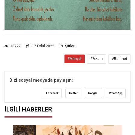
18727
17 Eylul 2022
Şiirleri
#Mürşidi
#A’zam
#Rahmet
Bizi sosyal medyada paylaşın:
Facebook
Twitter
Google+
WhatsApp
İLGILI HABERLER