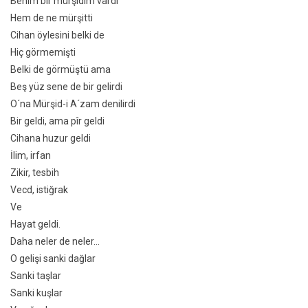
Benim bir mürşidim vardı
Hem de ne mürşitti
Cihan öylesini belki de
Hiç görmemişti
Belki de görmüştü ama
Beş yüz sene de bir gelirdi
O´na Mürşid-i A´zam denilirdi
Bir geldi, ama pîr geldi
Cihana huzur geldi
İlim, irfan
Zikir, tesbih
Vecd, istiğrak
Ve
Hayat geldi.
Daha neler de neler…
O gelişi sanki dağlar
Sanki taşlar
Sanki kuşlar