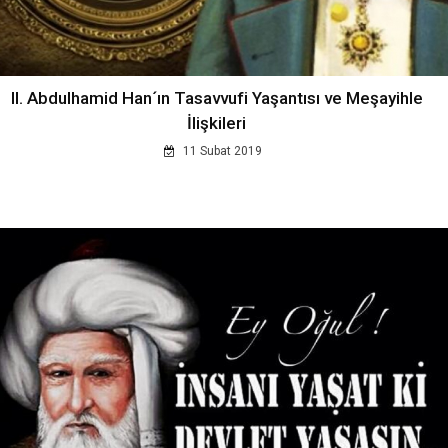
II. Abdulhamid Han´ın Tasavvufi Yaşantısı ve Meşayihle
İlişkileri
11 Subat 2019