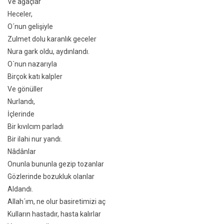
Ve ağaçlar
Heceler,
O´nun gelişiyle
Zulmet dolu karanlık geceler
Nura gark oldu, aydınlandı.
O´nun nazarıyla
Birçok katı kalpler
Ve gönüller
Nurlandı,
İçlerinde
Bir kıvılcım parladı
Bir ilahi nur yandı.
Nâdânlar
Onunla bununla gezip tozanlar
Gözlerinde bozukluk olanlar
Aldandı.
Allah´ım, ne olur basiretimizi aç
Kulların hastadır, hasta kalırlar