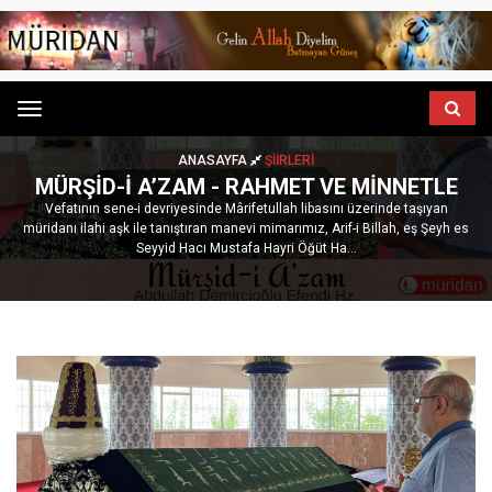
Menu
ANASAYFA
ŞIIRLERI
MÜRŞID-I A’ZAM - RAHMET VE MINNETLE
Vefatının sene-i devriyesinde Mârifetullah libasını üzerinde taşıyan
müridanı ilahi aşk ile tanıştıran manevi mimarımız, Arif-i Billah, eş Şeyh es
Seyyid Hacı Mustafa Hayri Öğüt Ha...