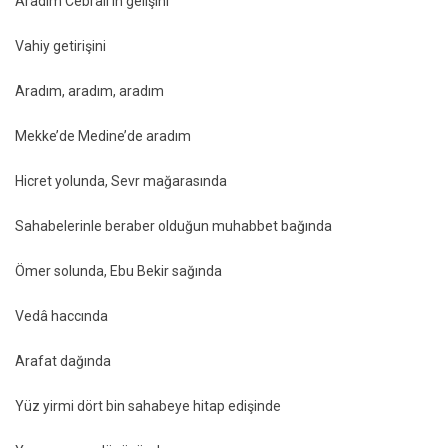
Aradım Cebrail’in gelişini
Vahiy getirişini
Aradım, aradım, aradım
Mekke’de Medine’de aradım
Hicret yolunda, Sevr mağarasında
Sahabelerinle beraber olduğun muhabbet bağında
Ömer solunda, Ebu Bekir sağında
Vedâ haccında
Arafat dağında
Yüz yirmi dört bin sahabeye hitap edişinde