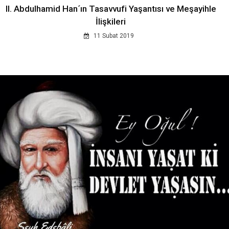
II. Abdulhamid Han´ın Tasavvufi Yaşantısı ve Meşayihle
İlişkileri
11 Subat 2019