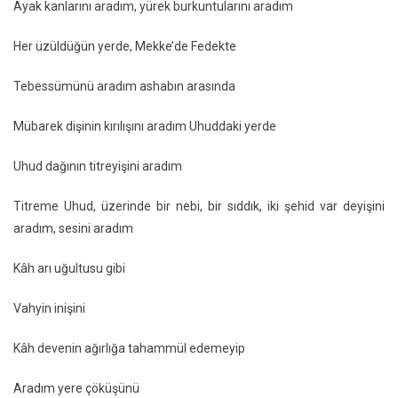
Ayak kanlarını aradım, yürek burkuntularını aradım
Her üzüldüğün yerde, Mekke’de Fedekte
Tebessümünü aradım ashabın arasında
Mübarek dişinin kırılışını aradım Uhuddaki yerde
Uhud dağının titreyişini aradım
Titreme Uhud, üzerinde bir nebi, bir sıddık, iki şehid var deyişini
aradım, sesini aradım
Kâh arı uğultusu gibi
Vahyin inişini
Kâh devenin ağırlığa tahammül edemeyip
Aradım yere çöküşünü