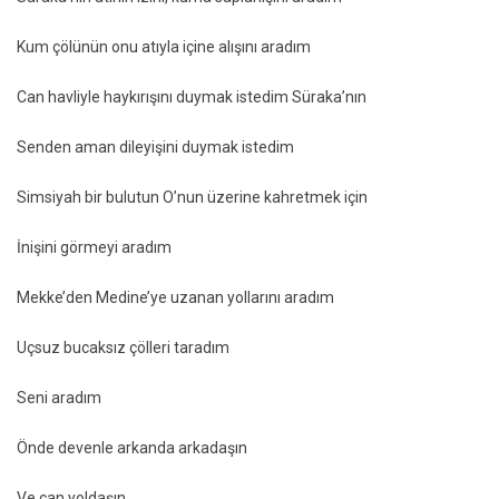
Kum çölünün onu atıyla içine alışını aradım
Can havliyle haykırışını duymak istedim Süraka’nın
Senden aman dileyişini duymak istedim
Simsiyah bir bulutun O’nun üzerine kahretmek için
İnişini görmeyi aradım
Mekke’den Medine’ye uzanan yollarını aradım
Uçsuz bucaksız çölleri taradım
Seni aradım
Önde devenle arkanda arkadaşın
Ve can yoldaşın