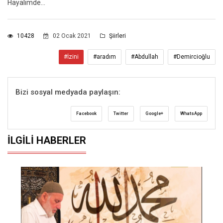
Hayalimde…
10428
02 Ocak 2021
Şiirleri
#İzini
#aradım
#Abdullah
#Demircioğlu
Bizi sosyal medyada paylaşın:
Facebook
Twitter
Google+
WhatsApp
İLGILI HABERLER