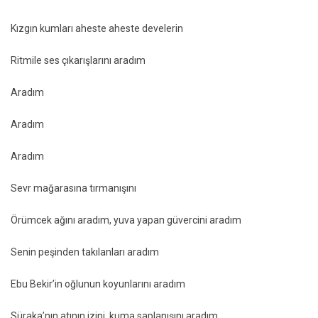
Kızgın kumları aheste aheste develerin
Ritmile ses çıkarışlarını aradım
Aradım
Aradım
Aradım
Sevr mağarasına tırmanışını
Örümcek ağını aradım, yuva yapan güvercini aradım
Senin peşinden takılanları aradım
Ebu Bekir’in oğlunun koyunlarını aradım
Süraka’nın atının izini, kuma saplanışını aradım