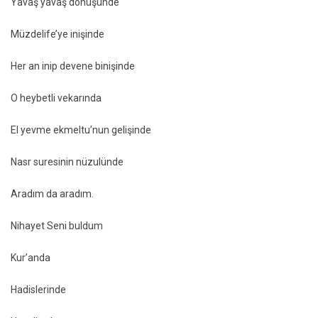
Yavaş yavaş dönüşünde
Müzdelife’ye inişinde
Her an inip devene binişinde
O heybetli vekarında
El yevme ekmeltu’nun gelişinde
Nasr suresinin nüzulünde
Aradım da aradım.
Nihayet Seni buldum
Kur’anda
Hadislerinde