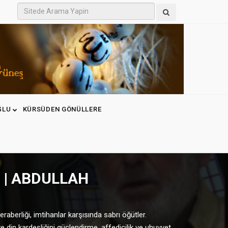
ĞLU
KÜRSÜDEN GÖNÜLLERE
K | ABDULLAH
aberliği, imtihanlar karşısında sabrı öğütler.
e din kardeşliğini güçlendirme, affedicilik ve uhuvvet