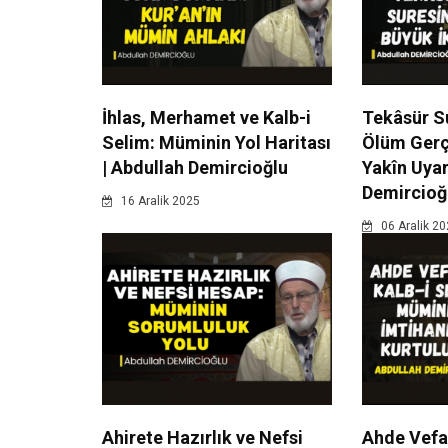
İhlas, Merhamet ve Kalb-i
Tekâsür Su
Selim: Müminin Yol Haritası
Ölüm Gerçe
| Abdullah Demircioğlu
Yakîn Uyar
Demircioğ
16 Aralik 2025
06 Aralik 2
Ahirete Hazırlık ve Nefsi
Ahde Vefa 