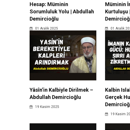
Hesap: Müminin
Müminin İ
Sorumluluk Yolu | Abdullah
Kurtuluşu 
Demircioğlu
Demircioğ
01 Aralik 2025
01 Aralik 2
Yâsîn’in Kalbiyle Dirilmek –
Kalbin Isl
Abdullah Demircioğlu
Gerçek Hu
Demircioğ
19 Kasim 2025
19 Kasim 2