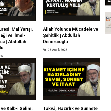
resi: Mal Yarışı,
Allah Yolunda Mücadele ve
ği ve İlmel-
Şehitlik | Abdullah
ısı | Abdullah
Demircioğlu
lu
06 Aralik 2025
025
ve Kalb-i Selim:
Takvâ, Hazırlık ve Sünnete