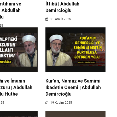
mtihanı ve
İttibâ | Abdullah
| Abdullah
Demircioğlu
lu
01 Aralik 2025
025
ahı ve İmanın
Kur’an, Namaz ve Samimi
zuru | Abdullah
İbadetin Önemi | Abdullah
lu Hutbe
Demircioğlu
025
19 Kasim 2025