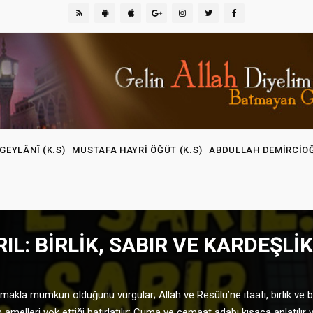
GEYLÂNÎ (K.S)
MUSTAFA HAYRI ÖĞÜT (K.S)
ABDULLAH DEMIRCIO
IL: BIRLIK, SABIR VE KARDEŞLI
kla mümkün olduğunu vurgular; Allah ve Resûlü’ne itaati, birlik ve ber
melleri yok ettiği hatırlatılır; Cuma ve cemaat adabı kısaca anlatılır v