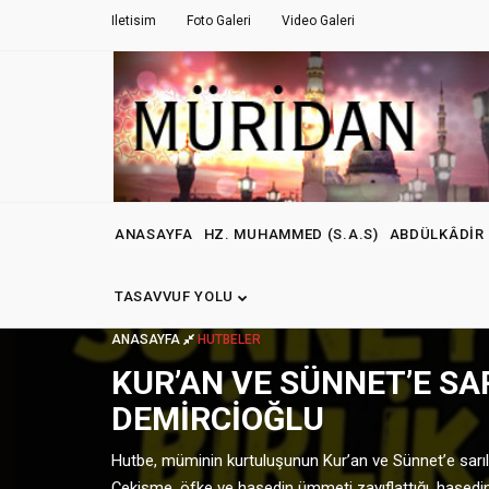
Iletisim
Foto Galeri
Video Galeri
ANASAYFA
HZ. MUHAMMED (S.A.S)
ABDÜLKÂDIR 
TASAVVUF YOLU
ANASAYFA
HUTBELER
KUR’AN VE SÜNNET’E SAR
DEMIRCIOĞLU
Hutbe, müminin kurtuluşunun Kur’an ve Sünnet’e sarılma
Çekişme, öfke ve hasedin ümmeti zayıflattığı, hasedin a