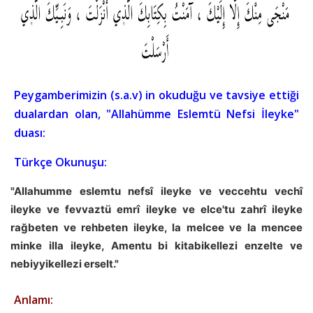
Peygamberimizin (s.a.v) in okuduğu ve tavsiye ettiği
dualardan olan, "Allahümme Eslemtü Nefsi İleyke"
duası:
Türkçe Okunuşu:
"Allahumme eslemtu nefsî ileyke ve veccehtu vechî
ileyke ve fevvaztü emrî ileyke ve elce'tu zahrî ileyke
rağbeten ve rehbeten ileyke, la melcee ve la mencee
minke illa ileyke, Amentu bi kitabikellezi enzelte ve
nebiyyikellezi erselt."
Anlamı: