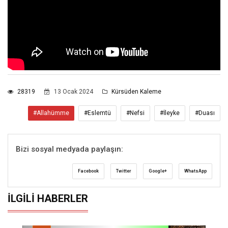
28319
13 Ocak 2024
Kürsüden Kaleme
#Allahümme
#Eslemtü
#Nefsi
#İleyke
#Duası
Bizi sosyal medyada paylaşın:
Facebook
Twitter
Google+
WhatsApp
İLGILI HABERLER