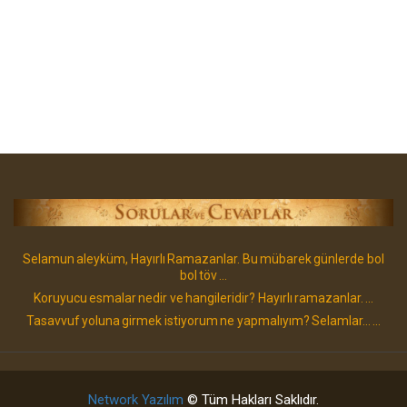
Selamun aleyküm, Hayırlı Ramazanlar. Bu mübarek günlerde bol
bol töv ...
Koruyucu esmalar nedir ve hangileridir? Hayırlı ramazanlar. ...
Tasavvuf yoluna girmek istiyorum ne yapmalıyım? Selamlar... ...
Network Yazılım
© Tüm Hakları Saklıdır.