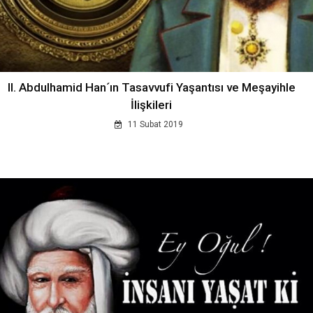
II. Abdulhamid Han´ın Tasavvufi Yaşantısı ve Meşayihle
İlişkileri
11 Subat 2019