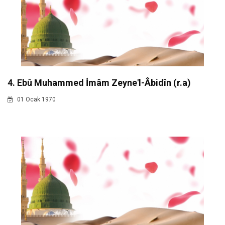
4. Ebû Muhammed İmâm Zeyne'l-Âbidîn (r.a)
01 Ocak 1970