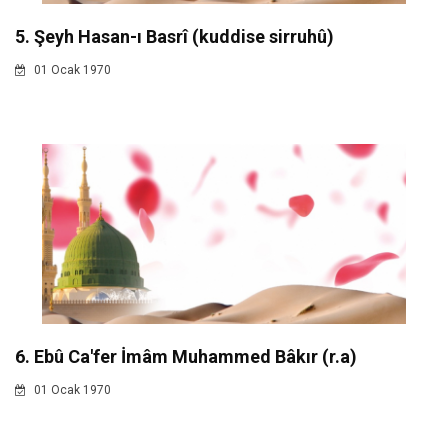
5. Şeyh Hasan-ı Basrî (kuddise sirruhû)
01 Ocak 1970
6. Ebû Ca'fer İmâm Muhammed Bâkır (r.a)
01 Ocak 1970