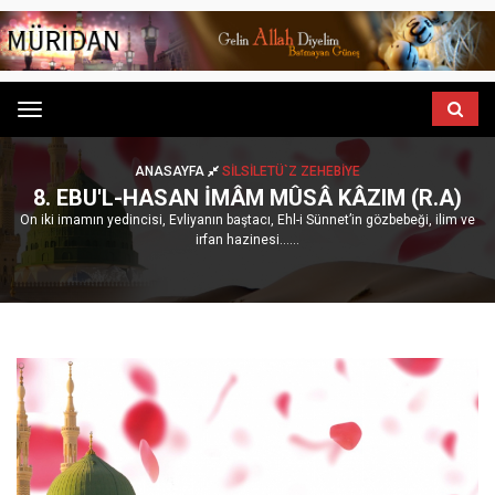
Menu
ANASAYFA
SILSILETÜ`Z ZEHEBIYE
8. EBU'L-HASAN İMÂM MÛSÂ KÂZIM (R.A)
On iki imamın yedincisi, Evliyanın baştacı, Ehl-i Sünnet’in gözbebeği, ilim ve
irfan hazinesi......