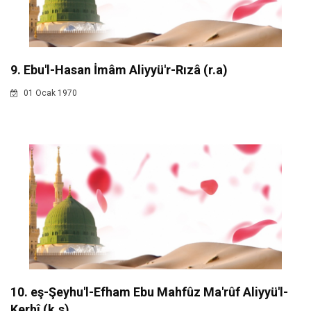
9. Ebu'l-Hasan İmâm Aliyyü'r-Rızâ (r.a)
01 Ocak 1970
10. eş-Şeyhu'l-Efham Ebu Mahfûz Ma'rûf Aliyyü'l-
Kerhî (k.s)