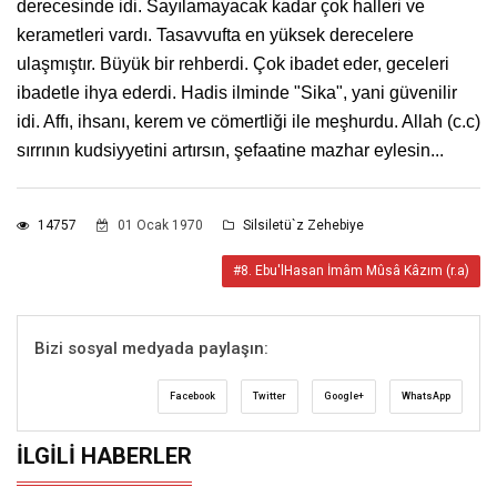
derecesinde idi. Sayılamayacak kadar çok halleri ve
kerametleri vardı. Tasavvufta en yüksek derecelere
ulaşmıştır. Büyük bir rehberdi. Çok ibadet eder, geceleri
ibadetle ihya ederdi. Hadis ilminde "Sika", yani güvenilir
idi. Affı, ihsanı, kerem ve cömertliği ile meşhurdu. Allah (c.c)
sırrının kudsiyyetini artırsın, şefaatine mazhar eylesin...
14757
01 Ocak 1970
Silsiletü`z Zehebiye
#8. Ebu'lHasan İmâm Mûsâ Kâzım (r.a)
Bizi sosyal medyada paylaşın:
Facebook
Twitter
Google+
WhatsApp
İLGILI HABERLER