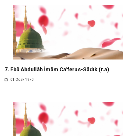
7. Ebû Abdullâh İmâm Ca'feru's-Sâdık (r.a)
01 Ocak 1970