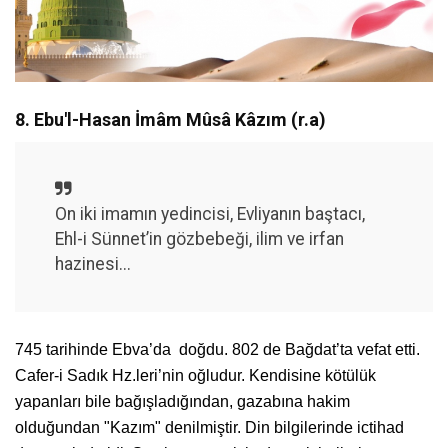
8. Ebu'l-Hasan İmâm Mûsâ Kâzım (r.a)
On iki imamın yedincisi, Evliyanın baştacı,
Ehl-i Sünnet’in gözbebeği, ilim ve irfan
hazinesi...
745 tarihinde Ebva’da doğdu. 802 de Bağdat’ta vefat etti.
Cafer-i Sadık Hz.leri’nin oğludur. Kendisine kötülük
yapanları bile bağışladığından, gazabına hakim
olduğundan "Kazım" denilmiştir. Din bilgilerinde ictihad