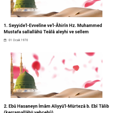
1. Seyyide'l-Evvelîne ve'l-Âhirîn Hz. Muhammed
Mustafa sallallâhü Teâlâ aleyhi ve sellem
01 Ocak 1970
2. Ebû Hasaneyn İmâm Aliyyü'l-Mürtezâ b. Ebî Tâlib
(kerramallâhü vehcehû)