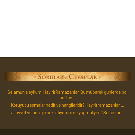
Selamun aleyküm, Hayırlı Ramazanlar. Bu mübarek günlerde bol
bol töv ...
Koruyucu esmalar nedir ve hangileridir? Hayırlı ramazanlar. ...
Tasavvuf yoluna girmek istiyorum ne yapmalıyım? Selamlar... ...