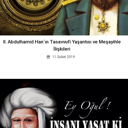
II. Abdulhamid Han´ın Tasavvufi Yaşantısı ve Meşayihle
İlişkileri
11 Subat 2019