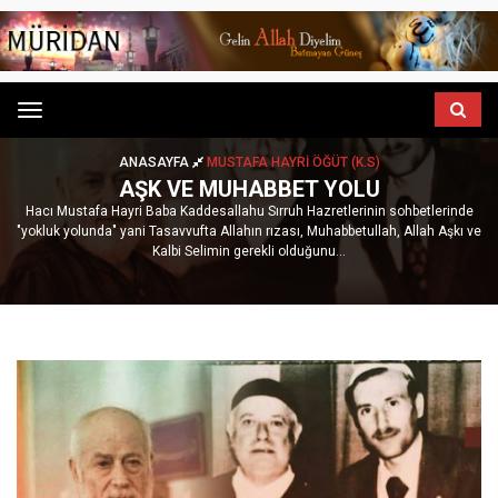
Menu
ANASAYFA
MUSTAFA HAYRI ÖĞÜT (K.S)
AŞK VE MUHABBET YOLU
Hacı Mustafa Hayri Baba Kaddesallahu Sırruh Hazretlerinin sohbetlerinde
"yokluk yolunda" yani Tasavvufta Allahın rızası, Muhabbetullah, Allah Aşkı ve
Kalbi Selimin gerekli olduğunu...