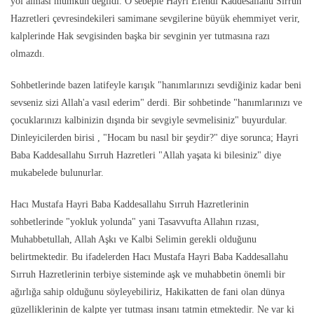
yol alması mümkün değildi. O sebeple Hayri Efendi Kaddesallahu Sırruh
Hazretleri çevresindekileri samimane sevgilerine büyük ehemmiyet verir,
kalplerinde Hak sevgisinden başka bir sevginin yer tutmasına razı
olmazdı.
Sohbetlerinde bazen latifeyle karışık "hanımlarınızı sevdiğiniz kadar beni
sevseniz sizi Allah'a vasıl ederim" derdi. Bir sohbetinde "hanımlarınızı ve
çocuklarınızı kalbinizin dışında bir sevgiyle sevmelisiniz" buyurdular.
Dinleyicilerden birisi , "Hocam bu nasıl bir şeydir?" diye sorunca; Hayri
Baba Kaddesallahu Sırruh Hazretleri "Allah yaşata ki bilesiniz" diye
mukabelede bulunurlar.
Hacı Mustafa Hayri Baba Kaddesallahu Sırruh Hazretlerinin
sohbetlerinde "yokluk yolunda" yani Tasavvufta Allahın rızası,
Muhabbetullah, Allah Aşkı ve Kalbi Selimin gerekli olduğunu
belirtmektedir. Bu ifadelerden Hacı Mustafa Hayri Baba Kaddesallahu
Sırruh Hazretlerinin terbiye sisteminde aşk ve muhabbetin önemli bir
ağırlığa sahip olduğunu söyleyebiliriz, Hakikatten de fani olan dünya
güzelliklerinin de kalpte yer tutması insanı tatmin etmektedir. Ne var ki