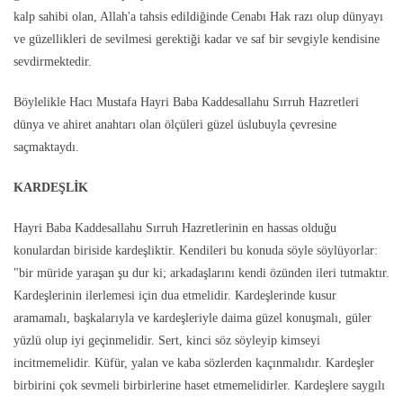
kalp sahibi olan, Allah'a tahsis edildiğinde Cenabı Hak razı olup dünyayı
ve güzellikleri de sevilmesi gerektiği kadar ve saf bir sevgiyle kendisine
sevdirmektedir.
Böylelikle Hacı Mustafa Hayri Baba Kaddesallahu Sırruh Hazretleri
dünya ve ahiret anahtarı olan ölçüleri güzel üslubuyla çevresine
saçmaktaydı.
KARDEŞLİK
Hayri Baba Kaddesallahu Sırruh Hazretlerinin en hassas olduğu
konulardan biriside kardeşliktir. Kendileri bu konuda söyle söylüyorlar:
"bir müride yaraşan şu dur ki; arkadaşlarını kendi özünden ileri tutmaktır.
Kardeşlerinin ilerlemesi için dua etmelidir. Kardeşlerinde kusur
aramamalı, başkalarıyla ve kardeşleriyle daima güzel konuşmalı, güler
yüzlü olup iyi geçinmelidir. Sert, kinci söz söyleyip kimseyi
incitmemelidir. Küfür, yalan ve kaba sözlerden kaçınmalıdır. Kardeşler
birbirini çok sevmeli birbirlerine haset etmemelidirler. Kardeşlere saygılı