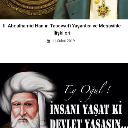
II. Abdulhamid Han´ın Tasavvufi Yaşantısı ve Meşayihle
İlişkileri
11 Subat 2019