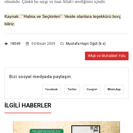
olmalıdır. Çünkü bu saygı ve itaat Allah'ı sevdiğimiz içindir.
Kaynak: ``Halisa ve Seçkinleri´´ Vesile olanlara teşekkürü borç
biliriz.
18049
04 Nisan 2009
Mustafa Hayri Öğüt (k.s)
#Aşk ve Muhabbet Yolu
Bizi sosyal medyada paylaşın:
Facebook
Twitter
Google+
WhatsApp
İLGILI HABERLER