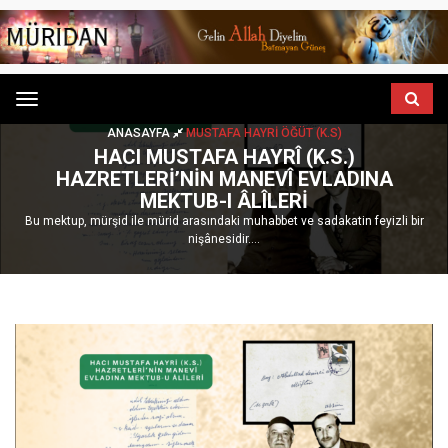
Menu
ANASAYFA
MUSTAFA HAYRI ÖĞÜT (K.S)
HACI MUSTAFA HAYRÎ (K.S.)
HAZRETLERI’NIN MANEVÎ EVLADINA
MEKTUB-I ÂLÎLERI
Bu mektup, mürşid ile mürid arasındaki muhabbet ve sadakatin feyizli bir
nişânesidir....