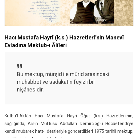
Hacı Mustafa Hayrî (k.s.) Hazretleri’nin Manevî
Evladına Mektub-ı Âlîleri
Bu mektup, mürşid ile mürid arasındaki
muhabbet ve sadakatin feyizli bir
nişânesidir.
Kutbu’l-Aktâb Hacı Mustafa Hayrî Öğüt (k.s.) Hazretleri’nin,
sağlığında, Arsin Müftüsü Abdullah Demircioğlu Hocaefendi’ye
kendi mübarek hatt-ı destleriyle gönderdikleri 1975 tarihli mektup,