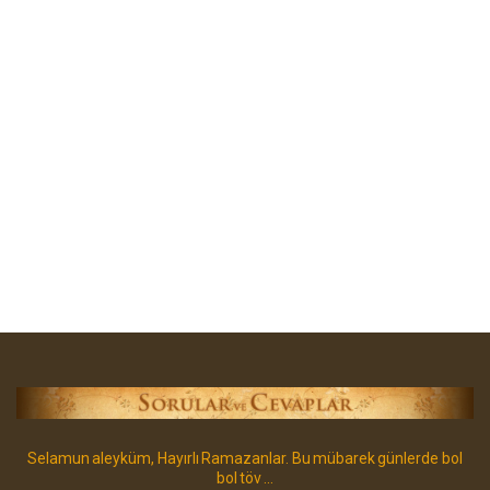
Selamun aleyküm, Hayırlı Ramazanlar. Bu mübarek günlerde bol
bol töv ...