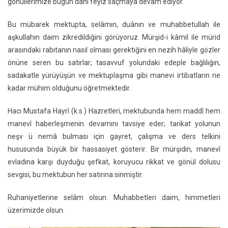
gönüllerimize bugün dahi feyiz saçmaya devam ediyor.
Bu mübarek mektupta, selâmın, duânın ve muhabbetullah ile
aşkullahın daim zikredildiğini görüyoruz. Mürşid-i kâmil ile mürid
arasındaki rabıtanın nasıl olması gerektiğini en nezih hâliyle gözler
önüne seren bu satırlar; tasavvuf yolundaki edeple bağlılığın,
sadakatle yürüyüşün ve mektuplaşma gibi manevi irtibatların ne
kadar mühim olduğunu öğretmektedir.
Hacı Mustafa Hayrî (k.s.) Hazretleri, mektubunda hem maddî hem
manevî haberleşmenin devamını tavsiye eder; tarikat yolunun
neşv ü nemâ bulması için gayret, çalışma ve ders telkini
hususunda büyük bir hassasiyet gösterir. Bir mürşidin, manevî
evladına karşı duyduğu şefkat, koruyucu rikkat ve gönül dolusu
sevgisi, bu mektubun her satırına sinmiştir.
Ruhaniyetlerine selâm olsun. Muhabbetleri daim, himmetleri
üzerimizde olsun.