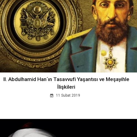
II. Abdulhamid Han´ın Tasavvufi Yaşantısı ve Meşayihle
İlişkileri
11 Subat 2019