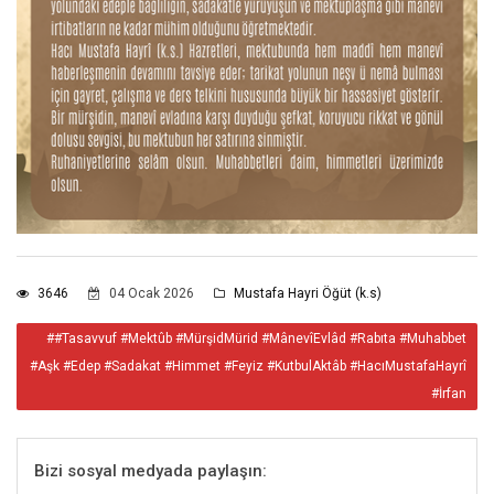
3646
04 Ocak 2026
Mustafa Hayri Öğüt (k.s)
##Tasavvuf #Mektûb #MürşidMürid #MânevîEvlâd #Rabıta #Muhabbet
#Aşk #Edep #Sadakat #Himmet #Feyiz #KutbulAktâb #HacıMustafaHayrî
#İrfan
Bizi sosyal medyada paylaşın: