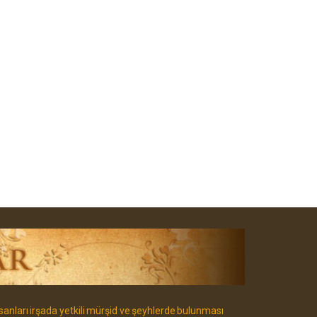
sanları irşada yetkili mürşid ve şeyhlerde bulunması