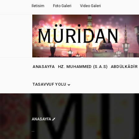
Iletisim
Foto Galeri
Video Galeri
ANASAYFA
HZ. MUHAMMED (S.A.S)
ABDÜLKÂDIR 
TASAVVUF YOLU
ANASAYFA
...