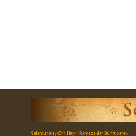
Selamun aleyküm, Hayırlı Ramazanlar. Bu mübarek