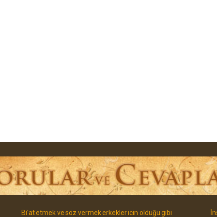
Bi'at etmek ve söz vermek erkekler icin olduğu gibi
İn