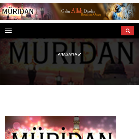
Menu
ANASAYFA
...