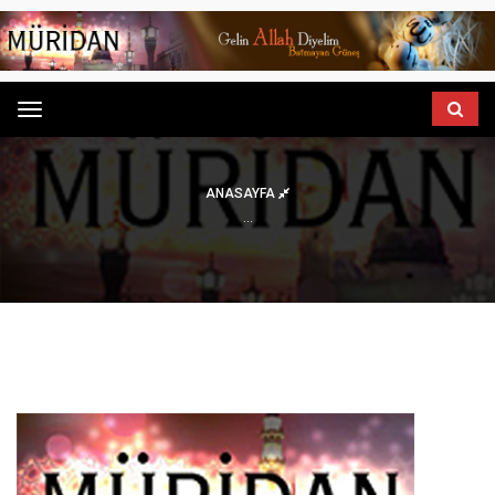
Menu
ANASAYFA
...