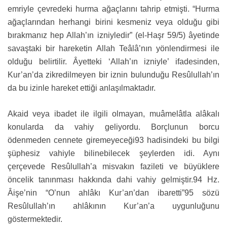
emriyle çevredeki hurma ağaçlarını tahrip etmişti. “Hurma
ağaçlarından herhangi birini kesmeniz veya olduğu gibi
bırakmanız hep Allah’ın izniyledir” (el-Haşr 59/5) âyetinde
savaştaki bir hareketin Allah Teâlâ’nın yönlendirmesi ile
olduğu belirtilir. Âyetteki ‘Allah’ın izniyle’ ifadesinden,
Kur’an’da zikredilmeyen bir iznin bulunduğu Resûlullah’ın
da bu izinle hareket ettiği anlaşılmaktadır.
Akaid veya ibadet ile ilgili olmayan, muâmelâtla alâkalı
konularda da vahiy geliyordu. Borçlunun borcu
ödenmeden cennete giremeyeceği93 hadisindeki bu bilgi
şüphesiz vahiyle bilinebilecek şeylerden idi. Aynı
çerçevede Resûlullah’a misvakın fazileti ve büyüklere
öncelik tanınması hakkında dahi vahiy gelmiştir.94 Hz.
Âişe’nin “O’nun ahlâkı Kur’an’dan ibaretti”95 sözü
Resûlullah’ın ahlâkının Kur’an’a uygunluğunu
göstermektedir.