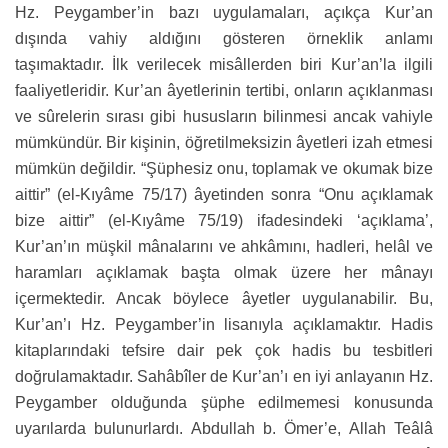
Hz. Peygamber’in bazı uygulamaları, açıkça Kur’an
dışında vahiy aldığını gösteren örneklik anlamı
taşımaktadır. İlk verilecek misâllerden biri Kur’an’la ilgili
faaliyetleridir. Kur’an âyetlerinin tertibi, onların açıklanması
ve sûrelerin sırası gibi hususların bilinmesi ancak vahiyle
mümkündür. Bir kişinin, öğretilmeksizin âyetleri izah etmesi
mümkün değildir. “Şüphesiz onu, toplamak ve okumak bize
aittir” (el-Kıyâme 75/17) âyetinden sonra “Onu açıklamak
bize aittir” (el-Kıyâme 75/19) ifadesindeki ‘açıklama’,
Kur’an’ın müşkil mânalarını ve ahkâmını, hadleri, helâl ve
haramları açıklamak başta olmak üzere her mânayı
içermektedir. Ancak böylece âyetler uygulanabilir. Bu,
Kur’an’ı Hz. Peygamber’in lisanıyla açıklamaktır. Hadis
kitaplarındaki tefsire dair pek çok hadis bu tesbitleri
doğrulamaktadır. Sahâbîler de Kur’an’ı en iyi anlayanın Hz.
Peygamber olduğunda şüphe edilmemesi konusunda
uyarılarda bulunurlardı. Abdullah b. Ömer’e, Allah Teâlâ