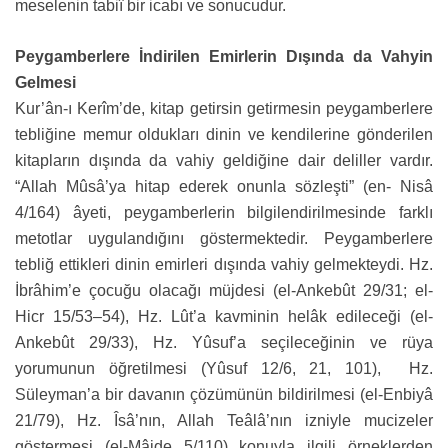
meselenin tabiî bir icabı ve sonucudur.
Peygamberlere İndirilen Emirlerin Dışında da Vahyin
Gelmesi
Kur’ân-ı Kerîm’de, kitap getirsin getirmesin peygamberlere
tebliğine memur oldukları dinin ve kendilerine gönderilen
kitapların dışında da vahiy geldiğine dair deliller vardır.
“Allah Mûsâ’ya hitap ederek onunla sözleşti” (en- Nisâ
4/164) âyeti, peygamberlerin bilgilendirilmesinde farklı
metotlar uygulandığını göstermektedir. Peygamberlere
tebliğ ettikleri dinin emirleri dışında vahiy gelmekteydi. Hz.
İbrâhim’e çocuğu olacağı müjdesi (el-Ankebût 29/31; el-
Hicr 15/53–54), Hz. Lût’a kavminin helâk edileceği (el-
Ankebût 29/33), Hz. Yûsuf’a seçileceğinin ve rüya
yorumunun öğretilmesi (Yûsuf 12/6, 21, 101), Hz.
Süleyman’a bir davanın çözümünün bildirilmesi (el-Enbiyâ
21/79), Hz. Îsâ’nın, Allah Teâlâ’nın izniyle mucizeler
göstermesi (el-Mâide 5/110) konuyla ilgili örneklerden