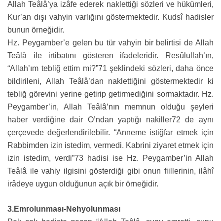
Allah Teâlâ’ya izâfe ederek naklettiği sözleri ve hükümleri,
Kur’an dışı vahyin varlığını göstermektedir. Kudsî hadisler
bunun örneğidir.
Hz. Peygamber’e gelen bu tür vahyin bir belirtisi de Allah
Teâlâ ile irtibatını gösteren ifadeleridir. Resûlullah’ın,
“Allah’ım tebliğ ettim mi?”71 şeklindeki sözleri, daha önce
bildirileni, Allah Teâlâ’dan naklettiğini göstermektedir ki
tebliğ görevini yerine getirip getirmediğini sormaktadır. Hz.
Peygamber’in, Allah Teâlâ’nın memnun olduğu şeyleri
haber verdiğine dair O’ndan yaptığı nakiller72 de aynı
çerçevede değerlendirilebilir. “Anneme istiğfar etmek için
Rabbimden izin istedim, vermedi. Kabrini ziyaret etmek için
izin istedim, verdi”73 hadisi ise Hz. Peygamber’in Allah
Teâlâ ile vahiy ilgisini gösterdiği gibi onun fiillerinin, ilâhî
irâdeye uygun olduğunun açık bir örneğidir.
3.Emrolunması-Nehyolunması