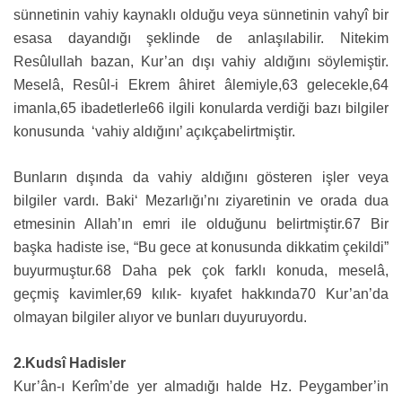
sünnetinin vahiy kaynaklı olduğu veya sünnetinin vahyî bir
esasa dayandığı şeklinde de anlaşılabilir. Nitekim
Resûlullah bazan, Kur’an dışı vahiy aldığını söylemiştir.
Meselâ, Resûl-i Ekrem âhiret âlemiyle,63 gelecekle,64
imanla,65 ibadetlerle66 ilgili konularda verdiği bazı bilgiler
konusunda ‘vahiy aldığını’ açıkçabelirtmiştir.
Bunların dışında da vahiy aldığını gösteren işler veya
bilgiler vardı. Baki‘ Mezarlığı’nı ziyaretinin ve orada dua
etmesinin Allah’ın emri ile olduğunu belirtmiştir.67 Bir
başka hadiste ise, “Bu gece at konusunda dikkatim çekildi”
buyurmuştur.68 Daha pek çok farklı konuda, meselâ,
geçmiş kavimler,69 kılık- kıyafet hakkında70 Kur’an’da
olmayan bilgiler alıyor ve bunları duyuruyordu.
2.Kudsî Hadisler
Kur’ân-ı Kerîm’de yer almadığı halde Hz. Peygamber’in