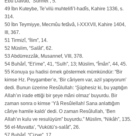
Ebû Dâvûd, “Sünnet”, 5.
49 İbn Kuteybe, Te’vilü muhtelifi’l-hadîs, Kahire 1336, s.
314.
50 İbn Teymiyye, Mecmûu fetâvâ, I-XXXVII, Kahire 1404,
III, 367.
51 Tirmizî, “İlim”, 14.
52 Müslim, “Salât”, 62.
53 Abdürrezzâk, Musannef, VIII, 378.
54 Buhârî, “Et‘ime”, 41, “Sulh”, 13; Müslim, “Îmân”, 44, 45.
55 Konuya şu hadisi örnek göstermek mümkündür: “Bir
kimse Hz. Peygamber’e, ‘Bir câriyem var, azil yapıyorum’
dedi. Bunun üzerine Resûlullah: ‘Şüphesiz ki, bu yaptığın
Allah’ın irade ettiği bir şeye mâni olmaz’ buyurdu. Bir
zaman sonra o kimse ‘Yâ Resûlellah! Sana anlattığım
câriye hamile kaldı’ dedi. O zaman Resûlullah, ‘Ben
Allah’ın kulu ve resulüyüm” buyurdu.” Müslim, “Nikâh”, 135.
56 el-Muvatta’, “Vukūtü’s-salât”, 26.
57 Buhârî, “Cizye”, 17.