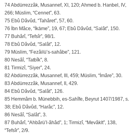
74 Abdürrezzâk, Musannef, XI, 120; Ahmed b. Hanbel, IV,
266; Müslim, “Cennet”, 63.
75 Ebû Dâvûd, “Tahâret”, 57, 60.
76 İbn Mâce, “İkāme”, 19, 67; Ebû Dâvûd, “Salât”, 150.
77 Buhârî, “Tefsîr”, 98/1.
78 Ebû Dâvûd, “Salât”, 12.
79 Müslim, “Fezâilü’s-sahâbe”, 121.
80 Nesâî, “Tatbîk”, 8.
81 Tirmizî, “Siyer”, 24.
82 Abdürrezzâk, Musannef, III, 459; Müslim, “İmâre”, 30.
83 Abdürrezzâk, Musannef, II, 429.
84 Ebû Dâvûd, “Salât”, 126.
85 Hemmâm b. Münebbih, es-Sahîfe, Beyrut 1407/1987, s.
38; Ebû Dâvûd, “Harâc”, 12.
86 Nesâî, “Salât”, 3.
87 Buhârî, “Ahbârü’l-âhâd”, 1; Tirmizî, “Mevâkīt”, 138,
“Tefsîr”, 2/9.