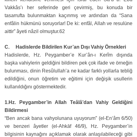
Vakkâs’ı her seferinde geri çevirmiş, bu konuda bir
tasarrufta bulunmaktan kaçınmış ve ardından da “Sana
enfâlin hükmünü soruyorlar! De ki: enfâl, Allah ve resulüne
aittir” âyeti nâzil olmuştur.62
C. Hadislerde Bildirilen Kur’an Dışı Vahiy Örnekleri
Hadislerde, Hz. Peygamber’e Kur’ân-ı Kerîm dışında
başka vahiylerin geldiğini bildiren pek çok ifade ve örneğin
bulunması, dinin Resûlullah’a ne kadar farklı yollarla tebliğ
edildiğini, onun öğretim ve eğitimi için değişik usullerin
kullanıldığını göstermektedir.
1.Hz. Peygamber’in Allah Teâlâ’dan Vahiy Geldiğini
Bildirmesi
“Ben ancak bana vahyolunana uyuyorum” (el-En‘âm 6/50)
ve benzeri âyetler (el-Ahkāf 46/9), Hz. Peygamber’in
bilgisinin kaynağını açıklamak olarak anlaşılabileceği gibi