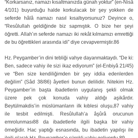
“Korkarsanız, namazı kısaltmanızda günah yoktur” (en-Nisâ
4/101) buyurduğu halde korkulacak bir şey yokken de
seferde hâlâ namazı nasıl kısaltıyorsunuz? Deyince o,
“Resûlullah geldiğinde biz sapmıştık. O bize her şeyi
öğretti. Allah’ın seferde namazı iki rekât kılmamızı emrettiği
de bu öğrettikleri arasında idi” diye cevapvermiştir.86
Hz. Peygamber’in dini tebliği vahye dayanmaktaydı. “De ki:
Ben, sadece vahiy ile sizi ikaz ediyorum” (el-Enbiyâ 21/45)
ve “Ben size kendiliğimden bir şey iddia edenlerden
değilim” (Sâd 38/86) âyetleri bunun delilidir. Nitekim Hz.
Peygamber’in başta ibadetlerin uygulanış şekli olmak
üzere pek çok konuda vahiy aldığı aşikârdır.
Beytülmakdis’in müslümanların ilk kıblesi oluşu,87 vahiy
ile tesbit edilmişti. Resûlullah’a âşûrâ orucunun
emrolunması88 da ibadetlerle ilgili başka bir vahiy
örneğidir. Hac yaptığı esnasında, bu ibadetin yapılışı ile
ilgili olarak Hz. Peygamber’e sürekli vahiy geliyordu.89