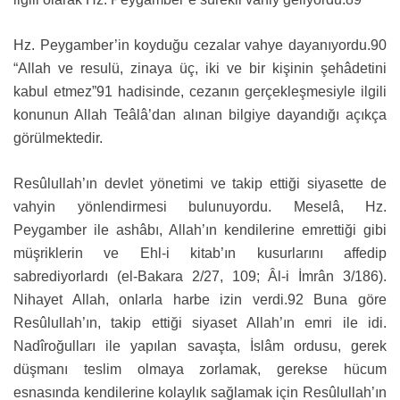
Hz. Peygamber’in koyduğu cezalar vahye dayanıyordu.90
“Allah ve resulü, zinaya üç, iki ve bir kişinin şehâdetini
kabul etmez”91 hadisinde, cezanın gerçekleşmesiyle ilgili
konunun Allah Teâlâ’dan alınan bilgiye dayandığı açıkça
görülmektedir.
Resûlullah’ın devlet yönetimi ve takip ettiği siyasette de
vahyin yönlendirmesi bulunuyordu. Meselâ, Hz.
Peygamber ile ashâbı, Allah’ın kendilerine emrettiği gibi
müşriklerin ve Ehl-i kitab’ın kusurlarını affedip
sabrediyorlardı (el-Bakara 2/27, 109; Âl-i İmrân 3/186).
Nihayet Allah, onlarla harbe izin verdi.92 Buna göre
Resûlullah’ın, takip ettiği siyaset Allah’ın emri ile idi.
Nadîroğulları ile yapılan savaşta, İslâm ordusu, gerek
düşmanı teslim olmaya zorlamak, gerekse hücum
esnasında kendilerine kolaylık sağlamak için Resûlullah’ın