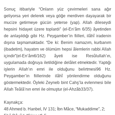
Sonuç itibariyle “Onların yüz çevirmeleri sana ağır
geliyorsa yeri delerek veya göğe merdiven dayayarak bir
mucize getirmeye gücün yeterse (yap). Allah dileseydi
hepsini hidayet üzere toplardı” (el-En‘âm 6/35) âyetinden
de anlaşıldığı gibi Hz. Peygamber’in fiilleri, ilâhî iradenin
dışına taşmamaktadır. “De ki: Benim namazım, kurbanım
(ibadetim), hayatım ve ölümüm hepsi âlemlerin rabbi Allah
içindir”(el-En‘âm6/162) âyeti ise Resûlullah’ın,
uygulamada doğruya iletildiğine delâlet etmektedir. Yaptığı
işlerin Allah’ın emri ile olduğunu belirtmesi96 Hz.
Peygamber’in fiillerinde ilâhî yönlendirme olduğunu
göstermektedir. Öyleki Zeyneb bint Cahş’la evlenmesi bile
Allah Teâlâ’nın emri ile olmuştur (el-Ahzâb33/37).
Kaynakça:
48 Ahmed b. Hanbel, IV 131; İbn Mâce, “Mukaddime”, 2;