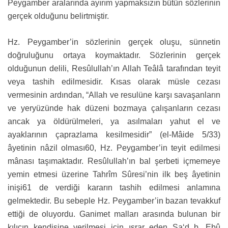
Peygamber aralarında ayırım yapmaksızın bütün sözlerinin
gerçek olduğunu belirtmiştir.
Hz. Peygamber’in sözlerinin gerçek oluşu, sünnetin
doğruluğunu ortaya koymaktadır. Sözlerinin gerçek
olduğunun delili, Resûlullah’ın Allah Teâlâ tarafından teyit
veya tashih edilmesidir. Kısas olarak müsle cezası
vermesinin ardından, “Allah ve resulüne karşı savaşanların
ve yeryüzünde hak düzeni bozmaya çalışanların cezası
ancak ya öldürülmeleri, ya asılmaları yahut el ve
ayaklarının çaprazlama kesilmesidir” (el-Mâide 5/33)
âyetinin nâzil olması60, Hz. Peygamber’in teyit edilmesi
mânası taşımaktadır. Resûlullah’ın bal şerbeti içmemeye
yemin etmesi üzerine Tahrîm Sûresi’nin ilk beş âyetinin
inişi61 de verdiği kararın tashih edilmesi anlamına
gelmektedir. Bu sebeple Hz. Peygamber’in bazan tevakkuf
ettiği de oluyordu. Ganimet malları arasında bulunan bir
kılıcın kendisine verilmesi için ısrar eden Sa‘d b. Ebû