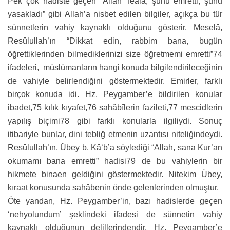
Pek çok hadiste geçen “Allah Teâlâ, şunu emretti, şunu
yasakladı” gibi Allah’a nisbet edilen bilgiler, açıkça bu tür
sünnetlerin vahiy kaynaklı olduğunu gösterir. Meselâ,
Resûlullah’ın “Dikkat edin, rabbim bana, bugün
öğrettiklerinden bilmediklerinizi size öğretmemi emretti”74
ifadeleri, müslümanların hangi konuda bilgilendirileceğinin
de vahiyle belirlendiğini göstermektedir. Emirler, farklı
birçok konuda idi. Hz. Peygamber’e bildirilen konular
ibadet,75 kılık kıyafet,76 sahâbîlerin fazileti,77 mescidlerin
yapılış biçimi78 gibi farklı konularla ilgiliydi. Sonuç
itibariyle bunlar, dini tebliğ etmenin uzantısı niteliğindeydi.
Resûlullah’ın, Übey b. Kâ‘b’a söylediği “Allah, sana Kur’an
okumamı bana emretti” hadisi79 de bu vahiylerin bir
hikmete binaen geldiğini göstermektedir. Nitekim Übey,
kıraat konusunda sahâbenin önde gelenlerinden olmuştur.
Öte yandan, Hz. Peygamber’in, bazı hadislerde geçen
‘nehyolundum’ şeklindeki ifadesi de sünnetin vahiy
kaynaklı olduğunun delillerindendir. Hz. Peygamber’e