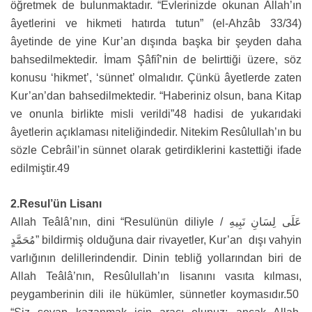
öğretmek de bulunmaktadır. “Evlerinizde okunan Allah’ın
âyetlerini ve hikmeti hatırda tutun” (el-Ahzâb 33/34)
âyetinde de yine Kur’an dışında başka bir şeyden daha
bahsedilmektedir. İmam Şâfiî’nin de belirttiği üzere, söz
konusu ‘hikmet’, ‘sünnet’ olmalıdır. Çünkü âyetlerde zaten
Kur’an’dan bahsedilmektedir. “Haberiniz olsun, bana Kitap
ve onunla birlikte misli verildi”48 hadisi de yukarıdaki
âyetlerin açıklaması niteliğindedir. Nitekim Resûlullah’ın bu
sözle Cebrâil’in sünnet olarak getirdiklerini kastettiği ifade
edilmiştir.49
2.Resul’ün Lisanı
Allah Teâlâ’nın, dini “Resulünün diliyle / عَلَى لِسَانِ نَبِيهِ
مُحَمَّدٍ” bildirmiş olduğuna dair rivayetler, Kur’an dışı vahyin
varlığının delillerindendir. Dinin tebliğ yollarından biri de
Allah Teâlâ’nın, Resûlullah’ın lisanını vasıta kılması,
peygamberinin dili ile hükümler, sünnetler koymasıdır.50