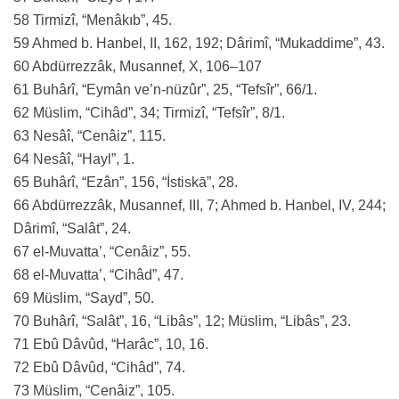
58 Tirmizî, “Menâkıb”, 45.
59 Ahmed b. Hanbel, II, 162, 192; Dârimî, “Mukaddime”, 43.
60 Abdürrezzâk, Musannef, X, 106–107
61 Buhârî, “Eymân ve’n-nüzûr”, 25, “Tefsîr”, 66/1.
62 Müslim, “Cihâd”, 34; Tirmizî, “Tefsîr”, 8/1.
63 Nesâî, “Cenâiz”, 115.
64 Nesâî, “Hayl”, 1.
65 Buhârî, “Ezân”, 156, “İstiskā”, 28.
66 Abdürrezzâk, Musannef, III, 7; Ahmed b. Hanbel, IV, 244;
Dârimî, “Salât”, 24.
67 el-Muvatta’, “Cenâiz”, 55.
68 el-Muvatta’, “Cihâd”, 47.
69 Müslim, “Sayd”, 50.
70 Buhârî, “Salât”, 16, “Libâs”, 12; Müslim, “Libâs”, 23.
71 Ebû Dâvûd, “Harâc”, 10, 16.
72 Ebû Dâvûd, “Cihâd”, 74.
73 Müslim, “Cenâiz”, 105.