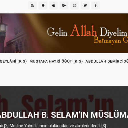
GEYLÂNÎ (K.S)
MUSTAFA HAYRI ÖĞÜT (K.S)
ABDULLAH DEMIRCIO
ABDULLAH B. SELAM’IN MÜSLÜ
[2] Medine Yahudilerinin ulularından ve alimlerindendi.[3] ...