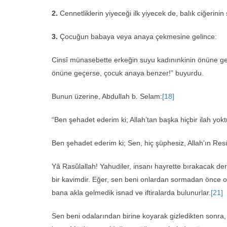
2.
Cennetliklerin yiyeceği ilk yiyecek de, balık ciğerinin
3.
Çocuğun babaya veya anaya çekmesine gelince:
Cinsî münasebette erkeğin suyu kadınınkinin önüne g
önüne geçerse, çocuk anaya benzer!” buyurdu.
Bunun üzerine, Abdullah b. Selam:
[18]
“Ben şehadet ederim ki; Allah’tan başka hiçbir ilah yokt
Ben şehadet ederim ki; Sen, hiç şüphesiz, Allah’ın Res
Yâ Rasûlallah! Yahudiler, insanı hayrette bırakacak der
bir kavimdir. Eğer, sen beni onlardan sormadan önce
bana akla gelmedik isnad ve iftiralarda bulunurlar.
[21]
Sen beni odalarından birine koyarak gizledikten sonra