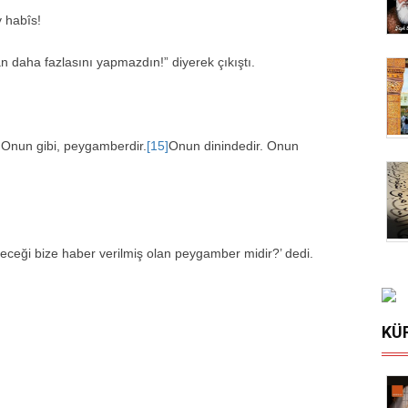
y habîs!
an daha fazlasını yapmazdın!” diyerek çıkıştı.
]
Onun gibi, peygamberdir.
[15]
Onun dinindedir. Onun
eceği bize haber verilmiş olan peygamber midir?’ dedi.
KÜ