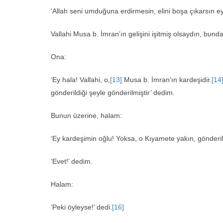
‘Allah seni umduğuna erdirmesin, elini boşa çıkarsın e
Vallahi Musa b. İmran’ın gelişini işitmiş olsaydın, bund
Ona:
‘Ey hala! Vallahi, o,
[13]
Musa b. İmran’ın kardeşidir.
[14
gönderildiği şeyle gönderilmiştir’ dedim.
Bunun üzerine, halam:
‘Ey kardeşimin oğlu! Yoksa, o Kıyamete yakın, gönderil
‘Evet!’ dedim.
Halam:
‘Peki öyleyse!’ dedi.
[16]