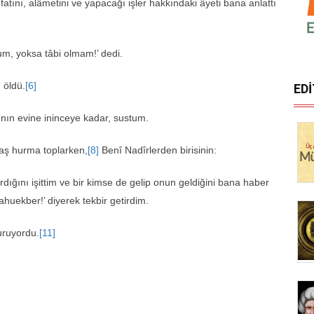
ını, alâmetini ve yapacağı işler hakkında­ki âyeti bana anlattı
um, yoksa tâbi olmam!’ dedi.
 öldü.
[6]
ED
ının evine ininceye kadar, sustum.
aş hurma toplarken,
[8]
Benî Nadîrlerden birisinin:
ırdığını işittim ve bir kimse de gelip onun geldiğini bana haber
lahuekber!’ diyerek tekbir getirdim.
uruyordu.
[11]