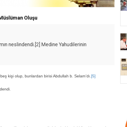
n Müslüman Oluşu
mın neslindendi.[2] Medine Yahudilerinin
]
beş kişi olup, bunlardan birisi Abdullah b. Selam’dı.
[5]
dendi.