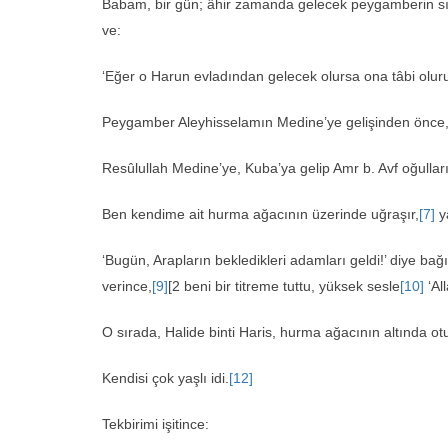
Babam, bir gün; âhir zamanda gelecek peygamberin sıfat
ve:
‘Eğer o Harun evladından gelecek olursa ona tâbi olur
Peygamber Aleyhisselamın Medine’ye gelişinden önce,
Resûlullah Medine’ye, Kuba’ya gelip Amr b. Avf oğullar
Ben kendime ait hurma ağacının üzerinde uğraşır,
[7]
y
‘Bugün, Arapların bekledikleri adamları geldi!’ diye bağ
verince,
[9]
[2 beni bir titreme tuttu, yüksek sesle
[10]
‘Al
O sırada, Halide binti Haris, hurma ağacının altında ot
Kendisi çok yaşlı idi.
[12]
Tekbirimi işitince: