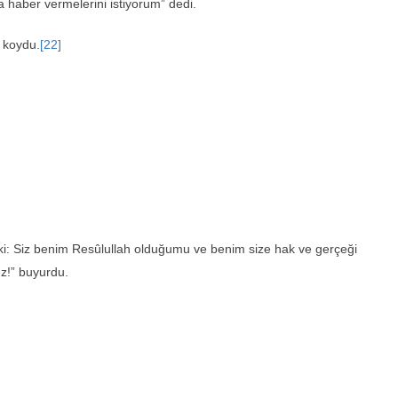
aber vermelerini istiyorum” dedi.
 koydu.
[22]
ki: Siz benim Resûlullah olduğumu ve benim size hak ve gerçeği
z!” buyurdu.