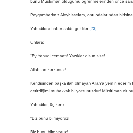
bunu Müslüman olduğumu öğrenmelerinden önce sana h
Peygamberimiz Aleyhisselam, onu odalarından birisine
Yahudilere haber saldı, geldiler.
[23]
Onlara:
“Ey Yahudi cemaatı! Yazıklar olsun size!
Allah’tan korkunuz!
Kendisinden başka ilah olmayan Allah’a yemin ederim 
getirdiğimi muhakkak biliyorsunuzdur! Müslüman olunu
Yahudiler, üç kere:
“Biz bunu bilmiyoruz!
Biz bunu bilmiyoruz!