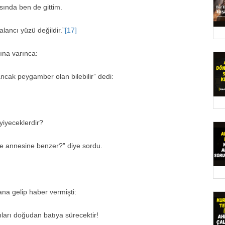
asında ben de gittim.
lancı yüzü değildir.”
[17]
ına varınca:
ncak peygamber olan bilebilir” dedi:
yiyeceklerdir?
 annesine benzer?” diye sordu.
ana gelip haber vermişti:
nları doğudan batıya sürecektir!