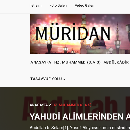
Iletisim
Foto Galeri
Video Galeri
ANASAYFA
HZ. MUHAMMED (S.A.S)
ABDÜLKÂDIR 
TASAVVUF YOLU
ANASAYFA
HZ. MUHAMMED (S.A.S)
YAHUDI ALIMLERINDEN 
Abdullah b. Selam[1], Yusuf Aleyhisselamın neslindendi.