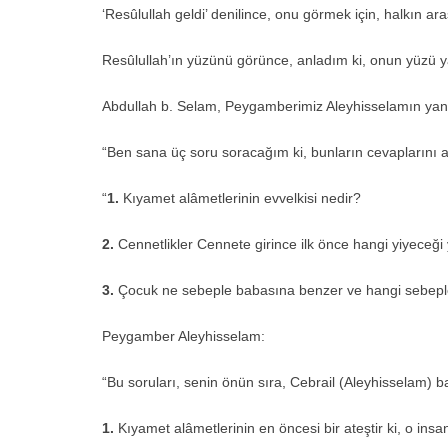
‘Resûlullah geldi’ denilince, onu görmek için, halkın ar
Resûlullah’ın yüzünü görünce, anladım ki, onun yüzü ya
Abdullah b. Selam, Peygamberimiz Aleyhisselamın yan
“Ben sana üç soru soracağım ki, bunların cevaplarını a
“
1.
Kıyamet alâmetlerinin evvelkisi nedir?
2.
Cennetlikler Cennete girince ilk önce hangi yiyeceği 
3.
Çocuk ne sebeple babasına benzer ve hangi sebeple
Peygamber Aleyhisselam:
“Bu soruları, senin önün sıra, Cebrail (Aleyhisselam) b
1.
Kıyamet alâmetlerinin en öncesi bir ateştir ki, o insa