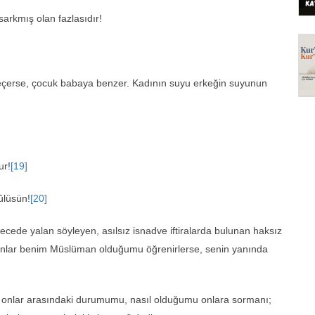
 sarkmış olan fazlasıdır!
eçerse, çocuk babaya benzer. Kadının suyu erkeğin suyunun
ur!
[19]
ûlüsün!
[20]
ecede yalan söyleyen, asılsız isnadve ifti­ralarda bulunan haksız
 onlar benim Müslüman olduğumu öğrenirlerse, senin yanında
, onlar arasındaki durumumu, nasıl olduğu­mu onlara sormanı;