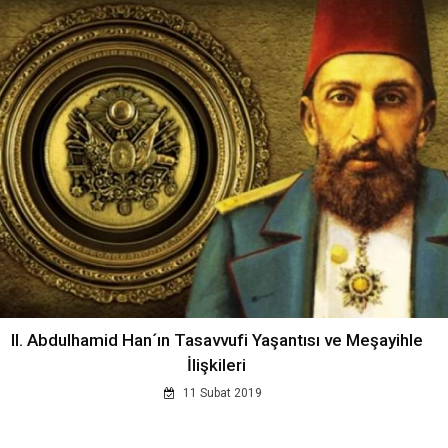
II. Abdulhamid Han´ın Tasavvufi Yaşantısı ve Meşayihle
İlişkileri
11 Subat 2019