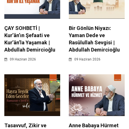
ÇAY SOHBETİ |
Bir Gönlün Niyazı:
Kur’ân’ın Şefaati ve
Yaman Dede ve
Kur’ân’la Yaşamak |
Rasûlullah Sevgisi |
Abdullah Demircioğlu
Abdullah Demircioğlu
09 Haziran 2026
09 Haziran 2026
Tasavvuf, Zikir ve
Anne Babaya Hürmet