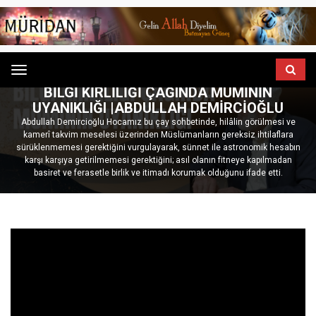
Menu
ANASAYFA
GÖNÜL SOHBETLERI
BILGI KIRLILIĞI ÇAĞINDA MÜMININ
UYANIKLIĞI |ABDULLAH DEMIRCIOĞLU
Abdullah Demircioğlu Hocamız bu çay sohbetinde, hilâlin görülmesi ve
kamerî takvim meselesi üzerinden Müslümanların gereksiz ihtilaflara
sürüklenmemesi gerektiğini vurgulayarak, sünnet ile astronomik hesabın
karşı karşıya getirilmemesi gerektiğini; asıl olanın fitneye kapılmadan
basiret ve ferasetle birlik ve itimadı korumak olduğunu ifade etti.