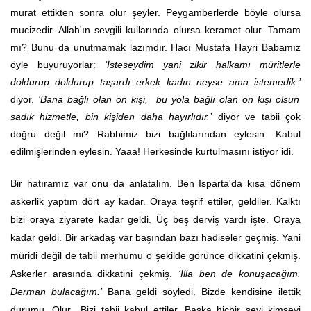
murat ettikten sonra olur şeyler. Peygamberlerde böyle olursa
mucizedir. Allah'ın sevgili kullarında olursa keramet olur. Tamam
mı? Bunu da unutmamak lazımdır. Hacı Mustafa Hayri Babamız
öyle buyuruyorlar:
‘İsteseydim yani zikir halkamı müritlerle
doldurup doldurup taşardı erkek kadın neyse ama istemedik.’
diyor.
‘Bana bağlı olan on kişi, bu yola bağlı olan on kişi olsun
sadık hizmetle, bin kişiden daha hayırlıdır.’
diyor ve tabii çok
doğru değil mi? Rabbimiz bizi bağlılarından eylesin. Kabul
edilmişlerinden eylesin. Yaaa! Herkesinde kurtulmasını istiyor idi.
Bir hatıramız var onu da anlatalım. Ben Isparta'da kısa dönem
askerlik yaptım dört ay kadar. Oraya teşrif ettiler, geldiler. Kalktı
bizi oraya ziyarete kadar geldi. Üç beş derviş vardı işte. Oraya
kadar geldi. Bir arkadaş var başından bazı hadiseler geçmiş. Yani
müridi değil de tabii merhumu o şekilde görünce dikkatini çekmiş.
Askerler arasında dikkatini çekmiş.
‘İlla ben de konuşacağım.
Derman bulacağım.’
Bana geldi söyledi. Bizde kendisine ilettik
durumu. Olur…Bizi tabii kabul ettiler. Başka hiçbir şeyi kimseyi