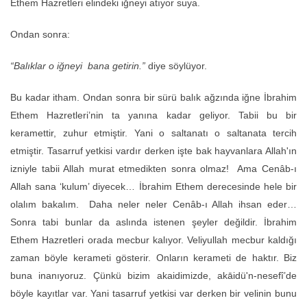
Ethem Hazretleri elindeki iğneyi atıyor suya.
Ondan sonra:
“Balıklar o iğneyi bana getirin.”
diye söylüyor.
Bu kadar itham. Ondan sonra bir sürü balık ağzında iğne İbrahim
Ethem Hazretleri’nin ta yanına kadar geliyor. Tabii bu bir
keramettir, zuhur etmiştir. Yani o saltanatı o saltanata tercih
etmiştir. Tasarruf yetkisi vardır derken işte bak hayvanlara Allah'ın
izniyle tabii Allah murat etmedikten sonra olmaz! Ama Cenâb-ı
Allah sana ‘kulum’ diyecek… İbrahim Ethem derecesinde hele bir
olalım bakalım. Daha neler neler Cenâb-ı Allah ihsan eder…
Sonra tabi bunlar da aslında istenen şeyler değildir. İbrahim
Ethem Hazretleri orada mecbur kalıyor. Veliyullah mecbur kaldığı
zaman böyle kerameti gösterir. Onların kerameti de haktır. Biz
buna inanıyoruz. Çünkü bizim akaidimizde, akāidü'n-nesefî’de
böyle kayıtlar var. Yani tasarruf yetkisi var derken bir velinin bunu