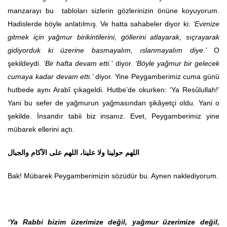
manzarayı bu tabloları sizlerin gözlerinizin önüne koyuyorum.
Hadislerde böyle anlatılmış. Ve hatta sahabeler diyor ki:
‘Evimize
gitmek için yağmur birikintilerini, göllerini atlayarak, sıçrayarak
gidiyorduk ki üzerine basmayalım, ıslanmayalım diye.’
O
şekildeydi.
‘Bir hafta devam etti.’
diyor.
‘Böyle yağmur bir gelecek
cumaya kadar devam etti.’
diyor. Yine Peygamberimiz cuma günü
hutbede aynı Arabî çıkageldi. Hutbe’de okurken: ‘Ya Resûlullah!’
Yani bu sefer de yağmurun yağmasından şikâyetçi oldu. Yani o
şekilde. İnsandır tabii biz insanız. Evet, Peygamberimiz yine
mübarek ellerini açtı.
اللهم حولينا ولا علينا، اللهم على الآكام والجبال
Bak! Mübarek Peygamberimizin sözüdür bu. Aynen naklediyorum.
‘Ya Rabbi bizim üzerimize değil, yağmur üzerimize değil,