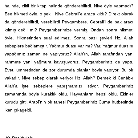
halinde, ciltli bir kitap halinde gönderebilirdi. Niye öyle yapmadı?
Eee hikmeti öyle, o şekil. Niye Cebrail'e araca kıldı? Direkt olarak
da gönderebilirdi, verebilirdi Peygambere. Cebrail'i de bak aracı
kılmış değil mi? Peygamberimize vermiş. Ondan sonra hikmeti
öyle. Hikmetinden sual edilmez. Sonra bazı şeyleri Hz. Allah
sebeplere bağlamıştır. Yağmur duası var mı? Var. Yağmur duasını
yaptığımız zaman ne yapıyoruz? Allah'ın, Allah tarafından yani
rahmete yani yağmura kavuşuyoruz. Peygamberimiz de yaptı.
Evet, ümmetinden de zor durumda olanlar böyle yapıyor. Bu bir
vakadır. Niye sebep olarak veriyor Hz. Allah? Demek ki Cenâb-ı
Allah'a işte sebeplere yapışmamızı istiyor. Peygamberimiz
zamanında böyle kuraklık oldu. Hayvanların hepsi öldü. Ekinler
kurudu gitti. Arabî’nin bir tanesi Peygamberimiz Cuma hutbesinde
iken çıkageldi.