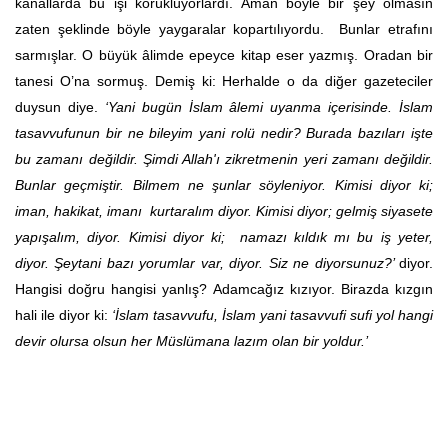
kanallarda bu işi körüklüyorlardı. Aman böyle bir şey olmasın
zaten şeklinde böyle yaygaralar kopartılıyordu. Bunlar etrafını
sarmışlar. O büyük âlimde epeyce kitap eser yazmış. Oradan bir
tanesi O’na sormuş. Demiş ki: Herhalde o da diğer gazeteciler
duysun diye.
‘Yani bugün İslam âlemi uyanma içerisinde. İslam
tasavvufunun bir ne bileyim yani rolü nedir? Burada bazıları işte
bu zamanı değildir. Şimdi Allah'ı zikretmenin yeri zamanı değildir.
Bunlar geçmiştir. Bilmem ne şunlar söyleniyor. Kimisi diyor ki;
iman, hakikat, imanı kurtaralım diyor. Kimisi diyor; gelmiş siyasete
yapışalım, diyor. Kimisi diyor ki; namazı kıldık mı bu iş yeter,
diyor. Şeytani bazı yorumlar var, diyor. Siz ne diyorsunuz?’
diyor.
Hangisi doğru hangisi yanlış? Adamcağız kızıyor. Birazda kızgın
hali ile diyor ki:
‘İslam tasavvufu, İslam yani tasavvufi sufi yol hangi
devir olursa olsun her Müslümana lazım olan bir yoldur.’