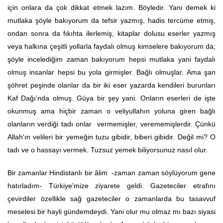
için onlara da çok dikkat etmek lazım. Böyledir. Yani demek ki
mutlaka şöyle bakıyorum da tefsir yazmış, hadis tercüme etmiş,
ondan sonra da fıkıhta ilerlemiş, kitaplar dolusu eserler yazmış
veya halkına çeşitli yollarla faydalı olmuş kimselere bakıyorum da;
şöyle incelediğim zaman bakıyorum hepsi mutlaka yani faydalı
olmuş insanlar hepsi bu yola girmişler. Bağlı olmuşlar. Ama şan
şöhret peşinde olanlar da bir iki eser yazarda kendileri burunları
Kaf Dağı’nda olmuş. Güya bir şey yani. Onların eserleri de işte
okunmuş ama hiçbir zaman o veliyullahın yoluna giren bağlı
olanların verdiği tadı onlar vermemişler, verememişlerdir. Çünkü
Allah'ın velileri bir yemeğin tuzu gibidir, biberi gibidir. Değil mi? O
tadı ve o hassayı vermek. Tuzsuz yemek biliyorsunuz nasıl olur.
Bir zamanlar Hindistanlı bir âlim -zaman zaman söylüyorum gene
hatırladım- Türkiye'mize ziyarete geldi. Gazeteciler etrafını
çevirdiler özellikle sağ gazeteciler o zamanlarda bu tasavvuf
meselesi bir hayli gündemdeydi. Yani olur mu olmaz mı bazı siyasi