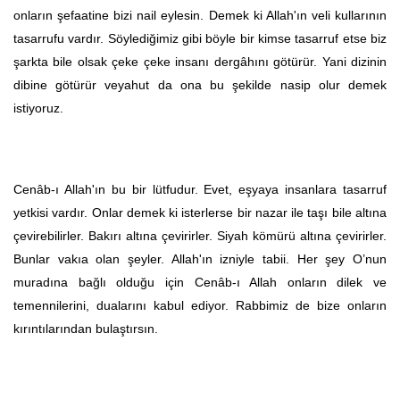
onların şefaatine bizi nail eylesin. Demek ki Allah'ın veli kullarının
tasarrufu vardır. Söylediğimiz gibi böyle bir kimse tasarruf etse biz
şarkta bile olsak çeke çeke insanı dergâhını götürür. Yani dizinin
dibine götürür veyahut da ona bu şekilde nasip olur demek
istiyoruz.
Cenâb-ı Allah'ın bu bir lütfudur. Evet, eşyaya insanlara tasarruf
yetkisi vardır. Onlar demek ki isterlerse bir nazar ile taşı bile altına
çevirebilirler. Bakırı altına çevirirler. Siyah kömürü altına çevirirler.
Bunlar vakıa olan şeyler. Allah'ın izniyle tabii. Her şey O’nun
muradına bağlı olduğu için Cenâb-ı Allah onların dilek ve
temennilerini, dualarını kabul ediyor. Rabbimiz de bize onların
kırıntılarından bulaştırsın.