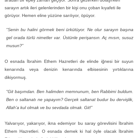
aradan bir epey zaman geçiyor. Sonra gezerken dolaşırken
sarayın artık ileri gelenlerinden bir kişi onu çoban kıyafeti ile
görüyor. Hemen eline yüzüne sarılıyor, öpüyor.
“Senin bu halini görmek beni ürkütüyor. Ne olur sarayın başına
gel orada türlü nimetler var. Üstünle perişansın. Aç mısın, susuz
musun?”
O esnada İbrahim Ethem Hazretleri de elinde iğnesi bir suyun
kenarında veya denizin kenarında elbisesinin yırtıklarına
dikiyormuş.
“Git başımdan. Ben halimden memnunum, ben Rabbimi buldum.
Ben o saltanatı ne yapayım? Gerçek saltanat budur bu dervişlik,
Allah'a kul olmak ve bu sevdada olmak. Git!”
Yalvarıyor, yakarıyor, ikna edemiyor bu saray görevlisini İbrahim
Ethem Hazretleri. O esnada demek ki hal öyle olacak İbrahim