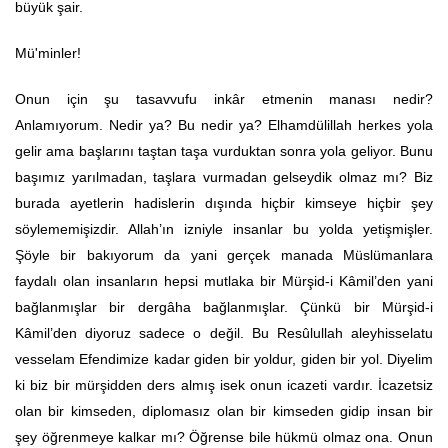
büyük şair.
Mü'minler!
Onun için şu tasavvufu inkâr etmenin manası nedir?
Anlamıyorum. Nedir ya? Bu nedir ya? Elhamdülillah herkes yola
gelir ama başlarını taştan taşa vurduktan sonra yola geliyor. Bunu
başımız yarılmadan, taşlara vurmadan gelseydik olmaz mı? Biz
burada ayetlerin hadislerin dışında hiçbir kimseye hiçbir şey
söylememişizdir. Allah’ın izniyle insanlar bu yolda yetişmişler.
Şöyle bir bakıyorum da yani gerçek manada Müslümanlara
faydalı olan insanların hepsi mutlaka bir Mürşid-i Kâmil’den yani
bağlanmışlar bir dergâha bağlanmışlar. Çünkü bir Mürşid-i
Kâmil’den diyoruz sadece o değil. Bu Resûlullah aleyhisselatu
vesselam Efendimize kadar giden bir yoldur, giden bir yol. Diyelim
ki biz bir mürşidden ders almış isek onun icazeti vardır. İcazetsiz
olan bir kimseden, diplomasız olan bir kimseden gidip insan bir
şey öğrenmeye kalkar mı? Öğrense bile hükmü olmaz ona. Onun