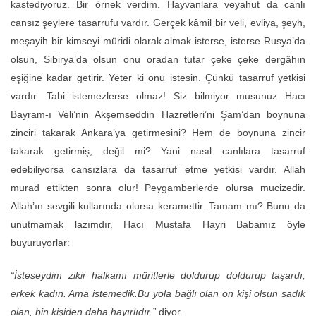
kastediyoruz. Bir örnek verdim. Hayvanlara veyahut da canlı
cansız şeylere tasarrufu vardır. Gerçek kâmil bir veli, evliya, şeyh,
meşayih bir kimseyi müridi olarak almak isterse, isterse Rusya’da
olsun, Sibirya’da olsun onu oradan tutar çeke çeke dergâhın
eşiğine kadar getirir. Yeter ki onu istesin. Çünkü tasarruf yetkisi
vardır. Tabi istemezlerse olmaz! Siz bilmiyor musunuz Hacı
Bayram-ı Veli’nin Akşemseddin Hazretleri’ni Şam’dan boynuna
zinciri takarak Ankara’ya getirmesini? Hem de boynuna zincir
takarak getirmiş, değil mi? Yani nasıl canlılara tasarruf
edebiliyorsa cansızlara da tasarruf etme yetkisi vardır. Allah
murad ettikten sonra olur! Peygamberlerde olursa mucizedir.
Allah’ın sevgili kullarında olursa keramettir. Tamam mı? Bunu da
unutmamak lazımdır. Hacı Mustafa Hayri Babamız öyle
buyuruyorlar:
“İsteseydim zikir halkamı müritlerle doldurup doldurup taşardı,
erkek kadın. Ama istemedik.
Bu yola bağlı olan on kişi olsun sadık
olan, bin kişiden daha hayırlıdır.”
diyor.