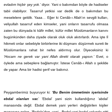
evladım hiçbir şey yok.’
diyor. Yani o bakımdan böyle de hadiseler
tabii olabiliyor. Tasarruf yetkisi var dedik de o bakımdan bu
meselelere geldik. Yaaa… Eğer ki Cenâb-ı Allah'ın sevgili kulları,
veliyullah tasarruf eden kimseler, yani onların tasarrufu olmasa
zaten bu dünyada ki kâfir millet, küfür millet Müslümanların kanını
bugünkünden daha ziyade olarak oluk oluk akıtırlardı. Ama işte lî
hikmeti onlar sebebiyle birbirlerine iki düşmanı düşürmek sureti ile
Müslümanlara rahat bir nefes aldırmış olur. Diyeceksiniz ki
‘Hocam ne gerek var yani Allah direkt olarak yapsın.’
Evet, o
öylede ama sebeplere bağlamıştır. İstese Cenâb-ı Allah o şekilde
de yapar. Ama bir hadisi şerif var bakınız.
Peygamberimiz buyuruyor ki:
‘Bu Benim ümmetimin içerisinde
ebdal olanları var.
’ ‘Ebdal’ yani sizin kullandığınız ‘abdal’
manasında değil. Ebdal demek yani yerleri değiştirilen kişiler
manasına gelen. ‘Bedele’den yani. Bedel yani bedel yolunda gitti