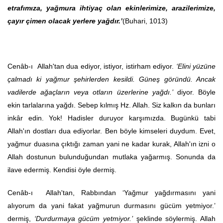
etrafımıza, yağmura ihtiyaç olan ekinlerimize, arazilerimize,
çayır çimen olacak yerlere yağdır.’
(Buhari, 1013)
Cenâb-ı Allah'tan dua ediyor, istiyor, istirham ediyor.
‘Elini yüzüne
çalmadı ki yağmur şehirlerden kesildi. Güneş göründü. Ancak
vadilerde ağaçların veya otların üzerlerine yağdı.’
diyor. Böyle
ekin tarlalarına yağdı. Sebep kılmış Hz. Allah. Siz kalkın da bunları
inkâr edin. Yok! Hadisler duruyor karşımızda. Bugünkü tabi
Allah'ın dostları dua ediyorlar. Ben böyle kimseleri duydum. Evet,
yağmur duasına çıktığı zaman yani ne kadar kurak, Allah'ın izni o
Allah dostunun bulunduğundan mutlaka yağarmış. Sonunda da
ilave edermiş. Kendisi öyle dermiş.
Cenâb-ı Allah'tan, Rabbından ‘Yağmur yağdırmasını yani
alıyorum da yani fakat yağmurun durmasını gücüm yetmiyor.’
dermiş,
‘Durdurmaya gücüm yetmiyor.’
şeklinde söylermiş. Allah