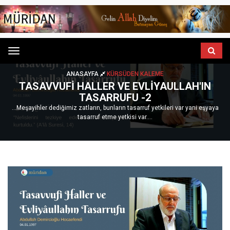
Menu
ANASAYFA
KÜRSÜDEN KALEME
TASAVVUFI HALLER VE EVLIYAULLAH'IN
TASARRUFU -2
...Meşayihler dediğimiz zatların, bunların tasarruf yetkileri var yani eşyaya
tasarruf etme yetkisi var....