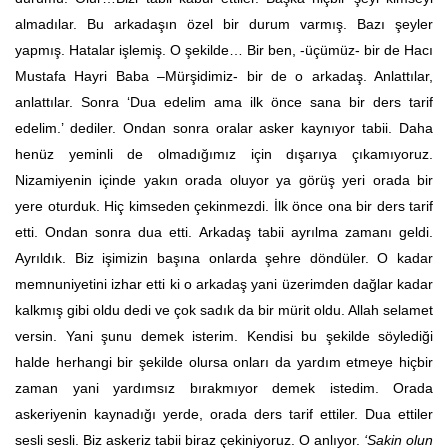
almadılar. Bu arkadaşın özel bir durum varmış. Bazı şeyler
yapmış. Hatalar işlemiş. O şekilde… Bir ben, -üçümüz- bir de Hacı
Mustafa Hayri Baba –Mürşidimiz- bir de o arkadaş. Anlattılar,
anlattılar. Sonra ‘Dua edelim ama ilk önce sana bir ders tarif
edelim.’ dediler. Ondan sonra oralar asker kaynıyor tabii. Daha
henüz yeminli de olmadığımız için dışarıya çıkamıyoruz.
Nizamiyenin içinde yakın orada oluyor ya görüş yeri orada bir
yere oturduk. Hiç kimseden çekinmezdi. İlk önce ona bir ders tarif
etti. Ondan sonra dua etti. Arkadaş tabii ayrılma zamanı geldi.
Ayrıldık. Biz işimizin başına onlarda şehre döndüler. O kadar
memnuniyetini izhar etti ki o arkadaş yani üzerimden dağlar kadar
kalkmış gibi oldu dedi ve çok sadık da bir mürit oldu. Allah selamet
versin. Yani şunu demek isterim. Kendisi bu şekilde söylediği
halde herhangi bir şekilde olursa onları da yardım etmeye hiçbir
zaman yani yardımsız bırakmıyor demek istedim. Orada
askeriyenin kaynadığı yerde, orada ders tarif ettiler. Dua ettiler
sesli sesli. Biz askeriz tabii biraz çekiniyoruz. O anlıyor.
‘Sakin olun