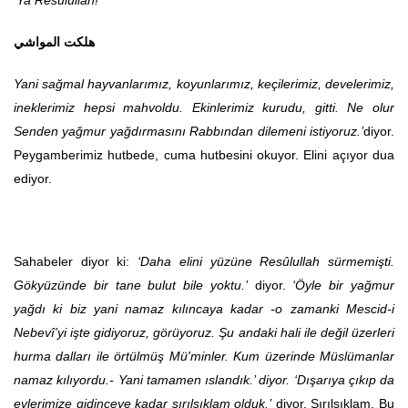
‘
Ya Resûlullah!
هلكت المواشي
Yani sağmal hayvanlarımız, koyunlarımız, keçilerimiz, develerimiz,
ineklerimiz hepsi mahvoldu. Ekinlerimiz kurudu, gitti. Ne olur
Senden yağmur yağdırmasını Rabbından dilemeni istiyoruz.’
diyor.
Peygamberimiz hutbede, cuma hutbesini okuyor. Elini açıyor dua
ediyor.
Sahabeler diyor ki:
‘Daha elini yüzüne Resûlullah sürmemişti.
Gökyüzünde bir tane bulut bile yoktu.’
diyor.
‘Öyle bir yağmur
yağdı ki biz yani namaz kılıncaya kadar -o zamanki Mescid-i
Nebevî’yi işte gidiyoruz, görüyoruz. Şu andaki hali ile değil üzerleri
hurma dalları ile örtülmüş Mü'minler. Kum üzerinde Müslümanlar
namaz kılıyordu.- Yani tamamen ıslandık.’ diyor. ‘Dışarıya çıkıp da
evlerimize gidinceye kadar sırılsıklam olduk.’
diyor. Sırılsıklam. Bu