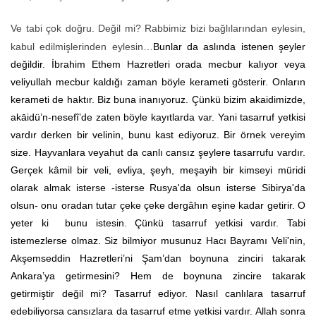
Ve tabi çok doğru. Değil mi? Rabbimiz bizi bağlılarından eylesin,
kabul edilmişlerinden eylesin…
Bunlar da aslında istenen şeyler
değildir. İbrahim Ethem Hazretleri orada mecbur kalıyor veya
veliyullah mecbur kaldığı zaman böyle kerameti gösterir. Onların
kerameti de haktır. Biz buna inanıyoruz. Çünkü bizim akaidimizde,
akāidü’n-nesefî’de zaten böyle kayıtlarda var. Yani tasarruf yetkisi
vardır derken bir velinin, bunu kast ediyoruz. Bir örnek vereyim
size. Hayvanlara veyahut da canlı cansız şeylere tasarrufu vardır.
Gerçek kâmil bir veli, evliya, şeyh, meşayih bir kimseyi müridi
olarak almak isterse -isterse Rusya'da olsun isterse Sibirya'da
olsun- onu oradan tutar çeke çeke dergâhın eşine kadar getirir. O
yeter ki bunu istesin. Çünkü tasarruf yetkisi vardır. Tabi
istemezlerse olmaz. Siz bilmiyor musunuz Hacı Bayramı Veli'nin,
Akşemseddin Hazretleri’ni Şam’dan boynuna zinciri takarak
Ankara’ya getirmesini? Hem de boynuna zincire takarak
getirmiştir değil mi? Tasarruf ediyor. Nasıl canlılara tasarruf
edebiliyorsa cansızlara da tasarruf etme yetkisi vardır. Allah sonra