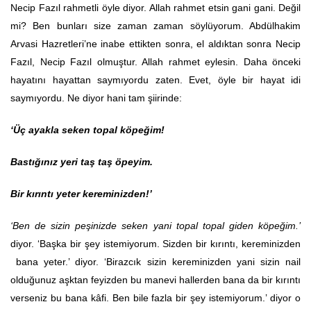
Necip Fazıl rahmetli öyle diyor. Allah rahmet etsin gani gani. Değil
mi? Ben bunları size zaman zaman söylüyorum. Abdülhakim
Arvasi Hazretleri’ne inabe ettikten sonra, el aldıktan sonra Necip
Fazıl, Necip Fazıl olmuştur. Allah rahmet eylesin. Daha önceki
hayatını hayattan saymıyordu zaten. Evet, öyle bir hayat idi
saymıyordu. Ne diyor hani tam şiirinde:
‘Üç ayakla seken topal köpeğim!
Bastığınız yeri taş taş öpeyim.
Bir kırıntı yeter kereminizden!’
‘Ben de sizin peşinizde seken yani topal topal giden köpeğim.’
diyor. ‘Başka bir şey istemiyorum. Sizden bir kırıntı, kereminizden
bana yeter.’ diyor. ‘Birazcık sizin kereminizden yani sizin nail
olduğunuz aşktan feyizden bu manevi hallerden bana da bir kırıntı
verseniz bu bana kâfi. Ben bile fazla bir şey istemiyorum.’ diyor o