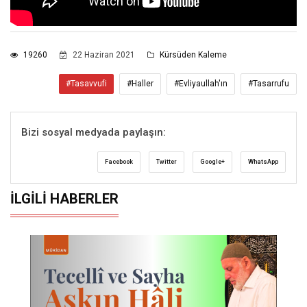
19260
22 Haziran 2021
Kürsüden Kaleme
#Tasavvufi
#Haller
#Evliyaullah'ın
#Tasarrufu
Bizi sosyal medyada paylaşın:
Facebook
Twitter
Google+
WhatsApp
İLGILI HABERLER