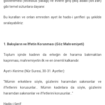
gösterilmesi (tecessüs yasağı) ve evlere giriş çıkış adabı (isti'zan)
gibi temel sütunlara dayanır.
Bu kuralları ve onları emreden ayet ile hadis-i şerifleri şu şekilde
sıralayabiliriz:
1. Bakışların ve İffetin Korunması (Göz Mahremiyeti)
Toplum içinde kadının da erkeğin de harama bakmaktan
kaçınması, mahremiyetin ilk ve en önemli kalkanıdır.
Ayet-i Kerime (Nûr Suresi, 30-31. Ayetler):
"Mümin erkeklere söyle, gözlerini haramdan sakınsınlar ve
iffetlerini korusunlar... Mümin kadınlara da söyle, gözlerini
haramdan sakınsınlar ve iffetlerini korusunlar..."
Hadis-i Şerif: