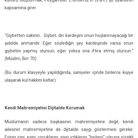
kültürü oluşturmak, Peygamber Efendimiz’in (s.a.v.) şu uyarısının
kapsamına girer:
"Gıybetten sakının... Gıybet; din kardeşini onun hoşlanmayacağı bir
şekilde anmandır. Eğer söylediğin şey kardeşinde varsa onun
gıybetini yapmış olursun, eğer yoksa ona iftira etmiş olursun."
(Müslim, Birr 70)
(Bu durum klavyeyle yapıldığında, saniyeler içinde binlerce kişiye
ulaşarak kul hakkını katlar).
Kendi Mahremiyetini Dijitalde Korumak
:
Müslümanın sadece başkasının mahremiyetine değil, kendi
ailesinin mahremiyetine de dijitalde saygı göstermesi gerekir.
Evinin içini, eşini, çocuklarını, yiyip içtiklerini "beğeni" uğruna sürekli