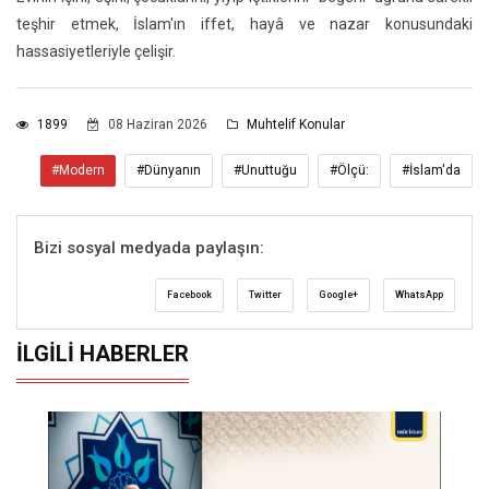
teşhir etmek, İslam'ın iffet, hayâ ve nazar konusundaki
hassasiyetleriyle çelişir.
1899
08 Haziran 2026
Muhtelif Konular
#Modern
#Dünyanın
#Unuttuğu
#Ölçü:
#İslam'da
Bizi sosyal medyada paylaşın:
Facebook
Twitter
Google+
WhatsApp
İLGILI HABERLER