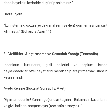
daha hayırlıdır; herhalde düşünüp anlarsınız."
Hadis-i Şerif:
"İzin istemek, gözün (evdeki mahrem şeyleri) görmemesi için şart
kılınmıştır." (Buhârî, İsti’zân 11)
3. Gizlilikleri Araştırmama ve Casusluk Yasağı (Tecessüs)
İnsanların kusurlarını, gizli hallerini ve toplum içinde
paylaşmadıkları özel hayatlarını merak edip araştırmamak İslam'ın
kesin emridir.
Ayet-i Kerime (Hucurât Suresi, 12. Ayet):
"Ey iman edenler! Zannın çoğundan kaçının... Birbirinizin kusurlarını
ve gizli hallerini araştırmayın (tecessüs etmeyin)..."