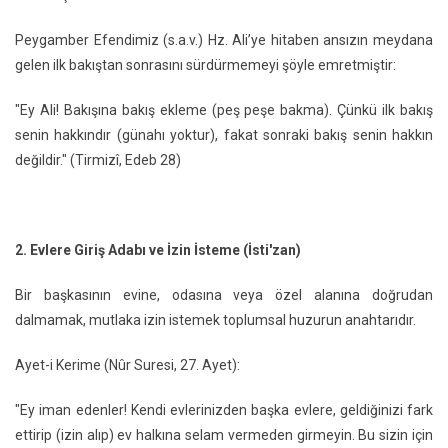
Peygamber Efendimiz (s.a.v.) Hz. Ali’ye hitaben ansızın meydana
gelen ilk bakıştan sonrasını sürdürmemeyi şöyle emretmiştir:
"Ey Ali! Bakışına bakış ekleme (peş peşe bakma). Çünkü ilk bakış
senin hakkındır (günahı yoktur), fakat sonraki bakış senin hakkın
değildir." (Tirmizî, Edeb 28)
2. Evlere Giriş Adabı ve İzin İsteme (İsti'zan)
Bir başkasının evine, odasına veya özel alanına doğrudan
dalmamak, mutlaka izin istemek toplumsal huzurun anahtarıdır.
Ayet-i Kerime (Nûr Suresi, 27. Ayet):
"Ey iman edenler! Kendi evlerinizden başka evlere, geldiğinizi fark
ettirip (izin alıp) ev halkına selam vermeden girmeyin. Bu sizin için