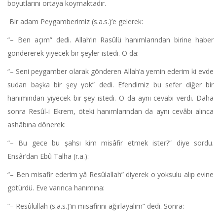
boyutlarını ortaya koymaktadır.
Bir adam Peygamberimiz (s.a.s.)’e gelerek:
“– Ben açım” dedi. Allah’ın Rasûlü hanımlarından birine haber
göndererek yiyecek bir şeyler istedi. O da:
“– Seni peygamber olarak gönderen Allah’a yemin ederim ki evde
sudan başka bir şey yok” dedi. Efendimiz bu sefer diğer bir
hanımından yiyecek bir şey istedi. O da aynı cevabı verdi. Daha
sonra Resûl-i Ekrem, öteki hanımlarından da aynı cevâbı alınca
ashâbına dönerek:
“– Bu gece bu şahsı kim misâfir etmek ister?” diye sordu.
Ensâr’dan Ebû Talha (r.a.):
“– Ben misafir ederim yâ Resûlallah” diyerek o yoksulu alıp evine
götürdü. Eve varınca hanımına:
“– Resûlullah (s.a.s.)’in misafirini ağırlayalım” dedi. Sonra: