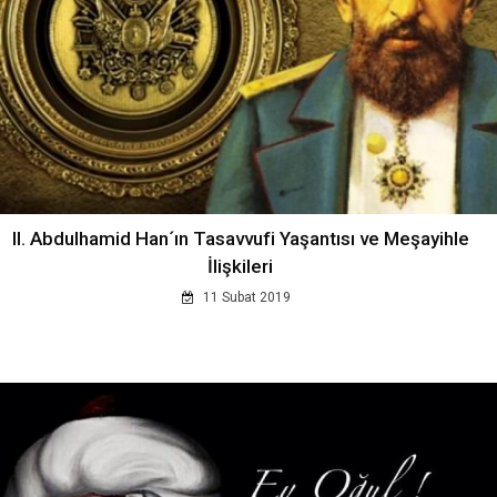
II. Abdulhamid Han´ın Tasavvufi Yaşantısı ve Meşayihle
İlişkileri
11 Subat 2019