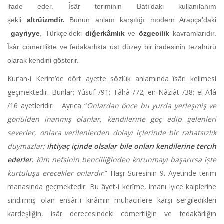
ifade eder. Îsâr teriminin Batı’daki kullanılanım
şekli
altrüizmdir.
Bunun anlam karşılığı modern Arapça’daki
gayriyye
, Türkçe’deki
diğerkâmlık
ve
özgecilik
kavramlarıdır.
Îsâr cömertlikte ve fedakarlıkta üst düzey bir iradesinin tezahürü
olarak kendini gösterir.
Kur’an-i Kerim’de dört ayette sözlük anlamında îsârı kelimesi
geçmektedir. Bunlar; Yûsuf /91; Tâhâ /72; en-Nâziât /38; el-A‘lâ
/16 ayetleridir. Ayrıca “
Onlardan önce bu yurda yerleşmiş ve
gönülden inanmış olanlar, kendilerine göç edip gelenleri
severler, onlara verilenlerden dolayı içlerinde bir rahatsızlık
duymazlar;
ihtiyaç içinde olsalar bile onları kendilerine tercih
ederler.
Kim nefsinin bencilliğinden korunmayı başarırsa işte
kurtuluşa erecekler onlardır
.” Haşr Suresinin 9. Ayetinde terim
manasında geçmektedir. Bu âyet-i kerîme, imanı iyice kalplerine
sindirmiş olan ensâr-ı kirâmın mühacirlere karşı sergiledikleri
kardeşliğin, isâr derecesindeki cömertliğin ve fedakârlığın