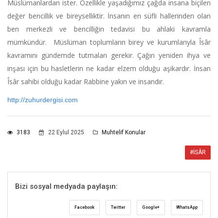
Müslümanlardan ister. Özellikle yaşadığımız çağda insana biçilen
değer bencillik ve bireyselliktir. İnsanın en süfli hallerinden olan
ben merkezli ve bencilliğin tedavisi bu ahlaki kavramla
mümkündür. Müslüman toplumların birey ve kurumlarıyla Îsâr
kavramını gündemde tutmaları gerekir. Çağın yeniden ihya ve
inşası için bu hasletlerin ne kadar elzem olduğu aşikardır. İnsan
Îsâr sahibi olduğu kadar Rabbine yakın ve insandır.
http://zuhurdergisi.com
3183
22 Eylul 2025
Muhtelif Konular
#İSÂR
Bizi sosyal medyada paylaşın:
Facebook
Twitter
Google+
WhatsApp