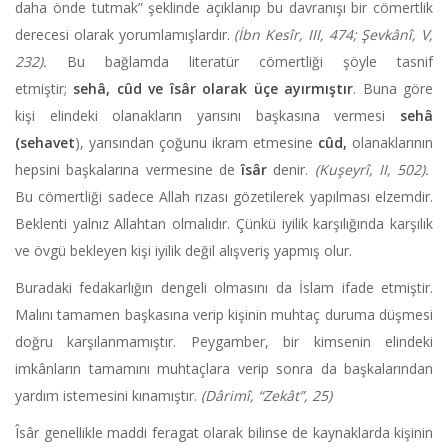
daha önde tutmak” şeklinde açıklanıp bu davranışı bir cömertlik
derecesi olarak yorumlamışlardır.
(İbn Kesîr, III, 474; Şevkânî, V,
232).
Bu bağlamda literatür cömertliği şöyle tasnif
etmiştir;
sehâ, cûd ve îsâr olarak üçe ayırmıştır
. Buna göre
kişi elindeki olanakların yarısını başkasına vermesi
sehâ
(sehavet
), yarısından çoğunu ikram etmesine
cûd,
olanaklarının
hepsini başkalarına vermesine de
îsâr
denir.
(Kuşeyrî, II, 502).
Bu cömertliği sadece Allah rızası gözetilerek yapılması elzemdir.
Beklenti yalnız Allahtan olmalıdır. Çünkü iyilik karşılığında karşılık
ve övgü bekleyen kişi iyilik değil alışveriş yapmış olur.
Buradaki fedakarlığın dengeli olmasını da İslam ifade etmiştir.
Malını tamamen başkasına verip kişinin muhtaç duruma düşmesi
doğru karşılanmamıştır. Peygamber, bir kimsenin elindeki
imkânların tamamını muhtaçlara verip sonra da başkalarından
yardım istemesini kınamıştır.
(Dârimî, “Zekât”, 25)
Îsâr genellikle maddi feragat olarak bilinse de kaynaklarda kişinin