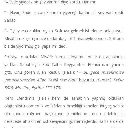
“– Evde yiyecek bir şey var mı” diye sordu. Hanımı:
“– Hayır, Sadece çocuklarımın yiyeceği kadar bir şey var” dedi.
Sahâbî:
“– Öyleyse çocukları oyala. Sofraya gelmek isterlerse onları uyut.
Misâfirimiz içeri girince de lâmbayı bir bahaneyle söndür. Sofrada
biz de yiyormuş gibi yapalım” dedi.
Sofraya oturdular. Misâfir karnını doyurdu; onlar da aç olarak
yattılar. Sabahleyin Ebû Talha Peygamber Efendimiz’in yanına
gitti. Onu gören Allah Resûlü (s.a.s.): “–
Bu gece misafirinize
yaptıklarınızdan Allah Teâlâ râzı oldu
” buyurdu.
(Buhârî, Tefsir
59/6; Müslim, Eşribe 172-173)
Hem Efendimiz (s.a.s.) hem de ashâbının yapmış oldukları
olağanüstü cömertlik ve îsârların örnekliği kendileri ihtiyaç sahibi
olmalarına rağmen başkalarını kendilerine tercih edebilecek
derecede ahlâkîn en üst seviyesini göstermişlerdir. Hadislerde de