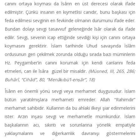
canını ortaya koyması da îsârın en üst derecesi olarak ifade
edilmiştir. Çünkü insanın en kıymetlisi canıdır, bunu başkası için
feda edilmesi sevginin en fevkinde olmanın durumunu ifade eder.
Bundan dolayı sevgi tasavvuf geleneğinde îsâr olarak da ifade
edilir. Sevgi, sevenin icap ettiğinde sevdiği kişi için canını ortaya
koymasını gerektirir. İslam tarihinde Uhud savaşında İslâm
ordusunun geri çekilmek zorunda olduğu sırada bazı müminlerin
Hz. Peygamber’in canını korumak için kendi canlarını feda
etmeleri, can ile îsâra güzel bir misaldir
. (Müsned, III, 265, 286;
Buhârî, “Cihâd”, 80, “Menâḳıbü’l-enṣâr”, 18)
Îsârın en önemli yönü sevgi veya merhamet duygusudur. İslam
bütün yaratılmışlara merhameti emreder. Allah “Rahimdir”
merhamet sahibidir. Kullarının da bu ahlaki ilkeyi şiar edinmelerini
ister. Arzın inşası sevgi ve merhametle mümkündür. İslam
başkalarının acı, sıkıntı ve sorunlarına yönelik empatiyle
yaklaşmalarını ve diğerkamlık davranışı göstermelerini