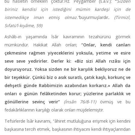
bu hasletin örnekleri çoktur.Hz. Peygamber (s.a.v.):
“
Sizden
biriniz kendisi için istediğini mümin kardeşi için de
istemedikçe iman etmiş olmaz.”
buyurmuşlardır
.
(Tirmizî,
Sıfatü’l-kıyâme, 59)
Ashâb-ın yaşamında îsâr kavramının tezahürünü görmek
mümkündür. Hakikat Allah onları;
“Onlar, kendi canları
çekmesine rağmen yiyeceklerini yoksula, yetime ve esire
seve seve yedirirler. Derler ki: «Biz sizi Allah rızâsı için
doyuruyoruz. Yoksa sizden ne bir karşılık bekliyoruz ne de
bir teşekkür. Çünkü biz o asık suratlı, çatık kaşlı, korkunç ve
dehşetli günde Rabbimizin azabından korkarız.» Allah da
onları o günün felâketinden korur; yüzlerine parlaklık ve
gönüllerine sevinç verir”
(İnsân 76/8-11)
övmüş ve bu
fedakârlıklarının karşılığı olarak onları müjdelemiştir.
Tefsirlerde îsâr kavramı, “âhiret mutluluğuna erişmek için kendini
başkasına tercih etmek, başkasının ihtiyacını kendi ihtiyaçlarından