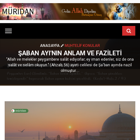
Menu
ANASAYFA
MUHTELIF KONULAR
ŞABAN AYI'NIN ANLAM VE FAZILETI
"Allah ve melekler peygambere salât ediyorlar; ey iman edenler, siz de ona
salât ve selâm okuyun." (Ahzab; 56) ayeti celilesi de Şa'ban ayında nazil
olmuştur....