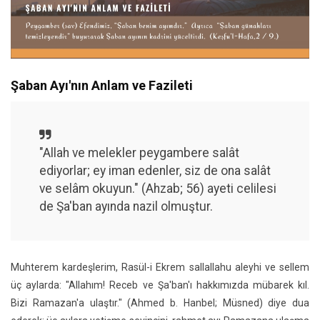
Şaban Ayı'nın Anlam ve Fazileti
"Allah ve melekler peygambere salât
ediyorlar; ey iman edenler, siz de ona salât
ve selâm okuyun." (Ahzab; 56) ayeti celilesi
de Şa'ban ayında nazil olmuştur.
Muhterem kardeşlerim, Rasül-i Ekrem sallallahu aleyhi ve sellem
üç aylarda: "Allahım! Receb ve Şa'ban'ı hakkımızda mübarek kıl.
Bizi Ramazan'a ulaştır." (Ahmed b. Hanbel; Müsned) diye dua