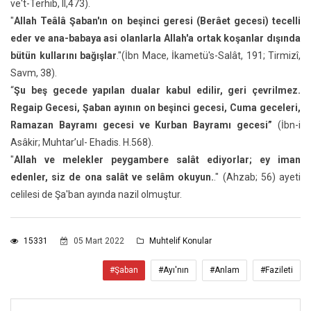
ve't-Terhib, II,473).
"
Allah Teâlâ Şaban'ın on beşinci geresi (Berâet gecesi) tecelli
eder ve ana-babaya asi olanlarla Allah'a ortak koşanlar dışında
bütün kullarını bağışlar
."(İbn Mace, İkametü's-Salât, 191; Tirmizî,
Savm, 38).
“
Şu beş gecede yapılan dualar kabul edilir, geri çevrilmez.
Regaip Gecesi, Şaban ayının on beşinci gecesi, Cuma geceleri,
Ramazan Bayramı gecesi ve Kurban Bayramı gecesi”
(İbn-i
Asâkir; Muhtar’ul- Ehadis. H.568).
"
Allah ve melekler peygambere salât ediyorlar; ey iman
edenler, siz de ona salât ve selâm okuyun.
." (Ahzab; 56) ayeti
celilesi de Şa'ban ayında nazil olmuştur.
15331
05 Mart 2022
Muhtelif Konular
#Şaban
#Ayı'nın
#Anlam
#Fazileti