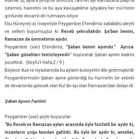
ederek; üç aylara yetişme sevincini, rahmet ayı Ramazana ulaşma
özlemini, hasretini ve bu aya kavuşabilme iştiyakını her mü'minin
gönlünde devamlı diri tutmasını istiyor.
Ebu Hüreyre(r.a) rivayetiyle Peygamber Efendimiz sallallahü aleyhi
ve sellem buyurmuştur ki:
Receb şehrullahdır. Şa'ban benim,
Ramazan da ümmetimin ayıdır.
Peygamber (sav) Efendimiz,
“Şaban benim ayımdır.” Ayrıca
“Şaban günahları temizleyendir
” buyurarak Şaban ayının kadrini
yüceltirdi. (Keşfu’l-Hafa,2 / 9.)
Böylece dua ve niyazlarında bu ayların kutsiyetini dile getirmişlerdir
Peygamberimizin Şaban ayına gösterdiği bu hürmetin bir sebebi
de devamında gelecek olan Kur’ân ayı olan Ramazan’dan dolayı idi.
Şaban Ayının Fazileti
Peygamber (sav) şöyle buyururlar:
“Bu Receb ve Ramazan ayları arasında öyle faziletli bir aydır ki,
insanların çoğu bundan gafildir. Bu öyle bir aydır ki, ameller,