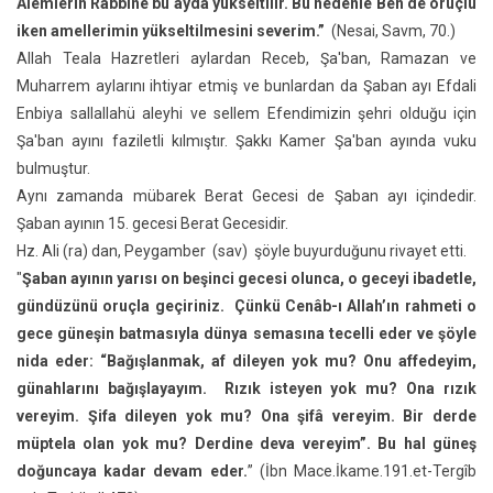
Âlemlerin Rabbine bu ayda yükseltilir. Bu nedenle Ben de oruçlu
iken amellerimin yükseltilmesini severim.”
(Nesai, Savm, 70.)
Allah Teala Hazretleri aylardan Receb, Şa'ban, Ramazan ve
Muharrem aylarını ihtiyar etmiş ve bunlardan da Şaban ayı Efdali
Enbiya sallallahü aleyhi ve sellem Efendimizin şehri olduğu için
Şa'ban ayını faziletli kılmıştır. Şakkı Kamer Şa'ban ayında vuku
bulmuştur.
Aynı zamanda mübarek Berat Gecesi de Şaban ayı içindedir.
Şaban ayının 15. gecesi Berat Gecesidir.
Hz. Ali (ra) dan, Peygamber (sav) şöyle buyurduğunu rivayet etti.
"
Şaban ayının yarısı on beşinci gecesi olunca, o geceyi ibadetle,
gündüzünü oruçla geçiriniz. Çünkü Cenâb-ı Allah’ın rahmeti o
gece güneşin batmasıyla dünya semasına tecelli eder ve şöyle
nida eder: “Bağışlanmak, af dileyen yok mu? Onu affedeyim,
günahlarını bağışlayayım. Rızık isteyen yok mu? Ona rızık
vereyim. Şifa dileyen yok mu? Ona şifâ vereyim. Bir derde
müptela olan yok mu? Derdine deva vereyim”. Bu hal güneş
doğuncaya kadar devam eder.
” (İbn Mace.İkame.191.et-Tergîb