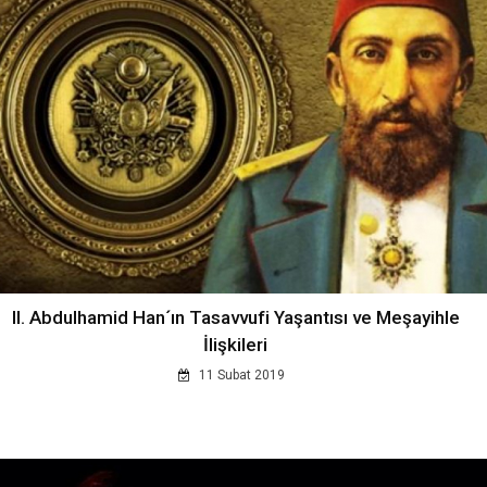
II. Abdulhamid Han´ın Tasavvufi Yaşantısı ve Meşayihle
İlişkileri
11 Subat 2019