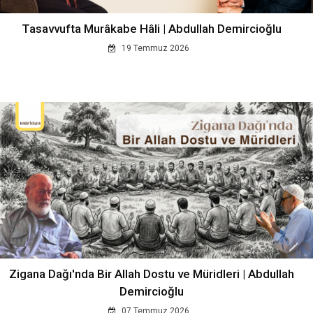
Tasavvufta Murâkabe Hâli | Abdullah Demircioğlu
19 Temmuz 2026
Zigana Dağı'nda Bir Allah Dostu ve Müridleri | Abdullah
Demircioğlu
07 Temmuz 2026